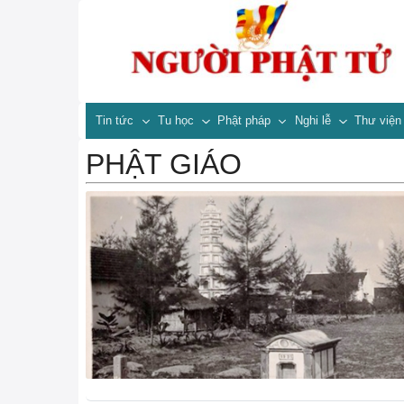
Tin tức
Tu học
Phật pháp
Nghi lễ
Thư việ
PHẬT GIÁO