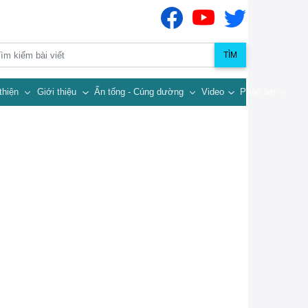
TÌM
thiện
Giới thiệu
Ấn tống - Cúng dường
Video
Pháp âm