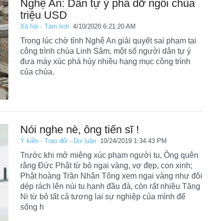
Nghệ An: Dân tự ý phá dỡ ngôi chùa
triệu USD
Xã hội - Tâm linh
4/10/2020 6:21:20 AM
Trong lúc chờ tỉnh Nghệ An giải quyết sai phạm tại
công trình chùa Linh Sâm, một số người dân tự ý
đưa máy xúc phá hủy nhiều hạng mục công trình
của chùa.
Nói nghe nè, ông tiến sĩ !
Ý kiến - Trao đổi - Dư luận
10/24/2019 1:34:43 PM
Trước khi mở miệng xúc phạm người tu, Ông quên
rằng Đức Phật từ bỏ ngai vàng, vợ đẹp, con xinh;
Phật hoàng Trần Nhân Tông xem ngai vàng như đôi
dép rách lên núi tu hạnh đầu đà, còn rất nhiều Tăng
Ni từ bỏ tất cả tương lai sự nghiệp của mình để
sống h