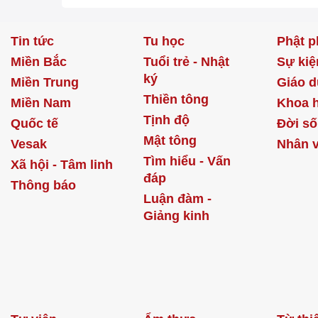
Tin tức
Tu học
Phật p
Miền Bắc
Tuổi trẻ - Nhật
Sự kiệ
ký
Miền Trung
Giáo d
Thiền tông
Miền Nam
Khoa 
Tịnh độ
Quốc tế
Đời s
Mật tông
Vesak
Nhân v
Tìm hiểu - Vấn
Xã hội - Tâm linh
đáp
Thông báo
Luận đàm -
Giảng kinh