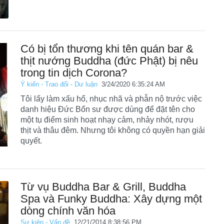
Có bị tổn thương khi tên quán bar &
thịt nướng Buddha (đức Phật) bị nêu
trong tin dịch Corona?
Ý kiến - Trao đổi - Dư luận
3/24/2020 6:35:24 AM
Tôi lấy làm xấu hổ, nhục nhã và phẫn nộ trước việc
danh hiệu Đức Bổn sư được dùng để đặt tên cho
một tụ điểm sinh hoạt nhạy cảm, nhảy nhót, rượu
thịt và thâu đêm. Nhưng tôi không có quyền hạn giải
quyết.
Từ vụ Buddha Bar & Grill, Buddha
Spa và Funky Buddha: Xây dựng một
dòng chính văn hóa
Sự kiện - Vấn đề
12/21/2014 8:38:56 PM