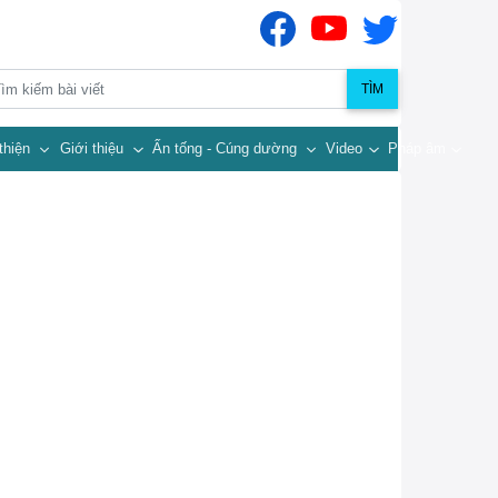
TÌM
thiện
Giới thiệu
Ấn tống - Cúng dường
Video
Pháp âm