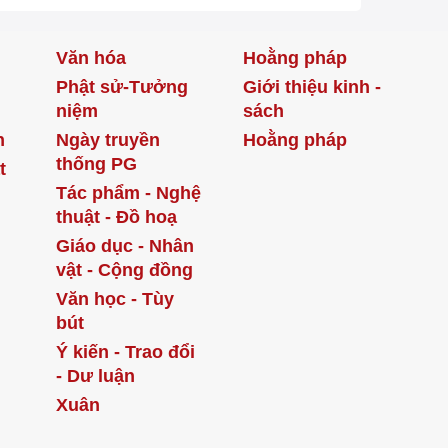
Văn hóa
Hoằng pháp
Phật sử-Tưởng
Giới thiệu kinh -
niệm
sách
h
Ngày truyền
Hoằng pháp
thống PG
t
Tác phẩm - Nghệ
thuật - Đồ hoạ
Giáo dục - Nhân
vật - Cộng đồng
Văn học - Tùy
bút
Ý kiến - Trao đổi
- Dư luận
Xuân