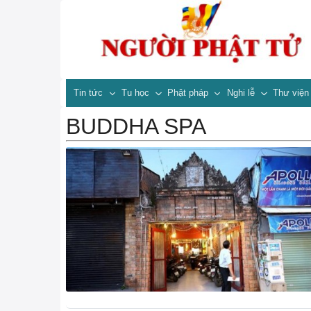
Tin tức
Tu học
Phật pháp
Nghi lễ
Thư việ
BUDDHA SPA