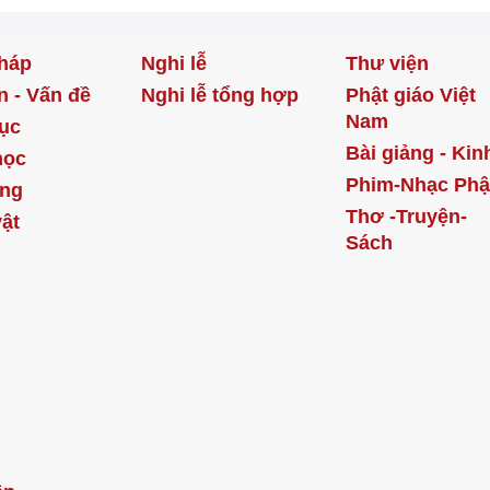
háp
Nghi lễ
Thư viện
n - Vấn đề
Nghi lễ tổng hợp
Phật giáo Việt
Nam
ục
Bài giảng - Kin
học
Phim-Nhạc Phậ
ống
Thơ -Truyện-
ật
Sách