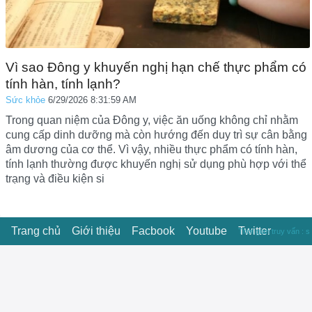
Vì sao Đông y khuyến nghị hạn chế thực phẩm có
tính hàn, tính lạnh?
Sức khỏe
6/29/2026 8:31:59 AM
Trong quan niệm của Đông y, việc ăn uống không chỉ nhằm
cung cấp dinh dưỡng mà còn hướng đến duy trì sự cân bằng
âm dương của cơ thể. Vì vậy, nhiều thực phẩm có tính hàn,
tính lạnh thường được khuyến nghị sử dụng phù hợp với thể
trạng và điều kiện si
Trang chủ
Giới thiệu
Facbook
Youtube
Twitter
Thời gian truy vấn : s