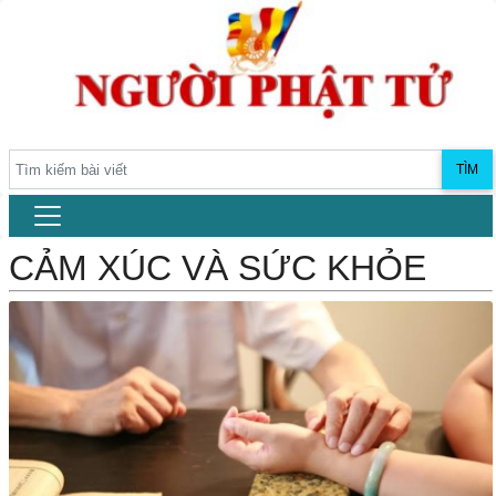
TÌM
CẢM XÚC VÀ SỨC KHỎE