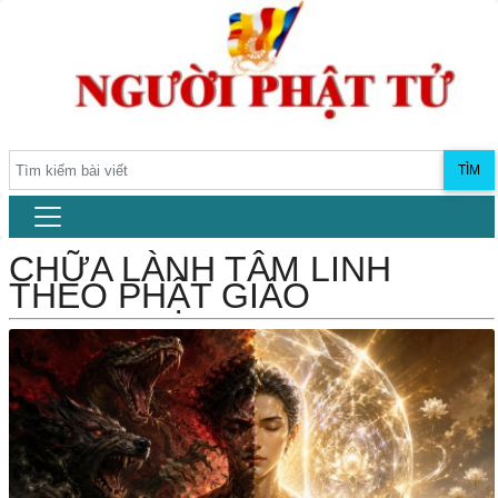
TÌM
CHỮA LÀNH TÂM LINH
THEO PHẬT GIÁO