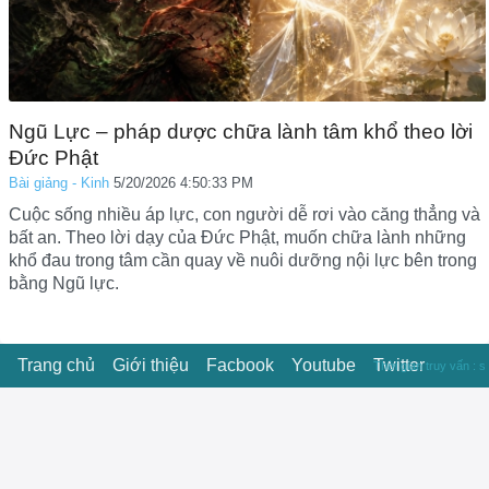
Ngũ Lực – pháp dược chữa lành tâm khổ theo lời
Đức Phật
Bài giảng - Kinh
5/20/2026 4:50:33 PM
Cuộc sống nhiều áp lực, con người dễ rơi vào căng thẳng và
bất an. Theo lời dạy của Đức Phật, muốn chữa lành những
khổ đau trong tâm cần quay về nuôi dưỡng nội lực bên trong
bằng Ngũ lực.
Trang chủ
Giới thiệu
Facbook
Youtube
Twitter
Thời gian truy vấn : s