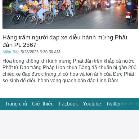
Hàng trăm người đạp xe diễu hành mừng Phật
đản PL 2567
Miền Bắc
5/28/2023 6:30:30 AM
Hòa trong không khí kính mừng Phật đản trên khắp cả nước,
Phật tử Đạo tràng Pháp Hoa chùa Bằng đã chuẩn bị gần 200
chiếc xe đạp được trang trí cờ hoa và tôn ảnh của Đức Phật
sơ sinh để diễu hành vòng quanh bán đảo Linh Đàm.
Trang chủ
Giới thiệu
Facbook
Youtube
Twitter
Thời gian truy vấn : s