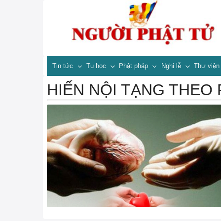
Tin tức
Tu học
Phật pháp
Nghi lễ
Thư việ
HIẾN NỘI TẠNG THEO 