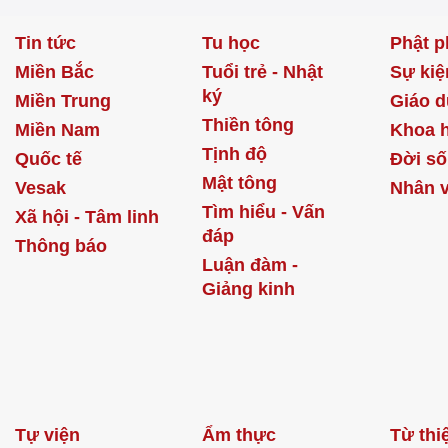
Tin tức
Tu học
Phật p
Miền Bắc
Tuổi trẻ - Nhật
Sự kiệ
ký
Miền Trung
Giáo d
Thiền tông
Miền Nam
Khoa 
Tịnh độ
Quốc tế
Đời s
Mật tông
Vesak
Nhân v
Tìm hiểu - Vấn
Xã hội - Tâm linh
đáp
Thông báo
Luận đàm -
Giảng kinh
Tự viện
Ẩm thực
Từ thi