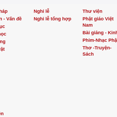
háp
Nghi lễ
Thư viện
n - Vấn đề
Nghi lễ tổng hợp
Phật giáo Việt
Nam
ục
Bài giảng - Kin
học
Phim-Nhạc Phậ
ống
Thơ -Truyện-
ật
Sách
ện