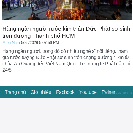
Hàng ngàn người rước kim thân Đức Phật sơ sinh
trên đường Thành phố HCM
Miền Nam
5/25/2026 5:07:56 PM
Hàng ngàn người, trong đó có nhiều nghệ sĩ nổi tiếng, tham
gia rước tượng Đức Phật sơ sinh trên chặng đường 4 km từ
chùa Ấn Quang đến Việt Nam Quốc Tự mừng lễ Phật đản, tối
24/5.
Trang chủ
Giới thiệu
Facbook
Youtube
Twitter
Thời gian truy vấn : s