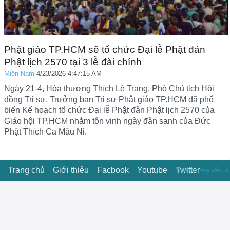
Phật giáo TP.HCM sẽ tổ chức Đại lễ Phật đản
Phật lịch 2570 tại 3 lễ đài chính
Miền Nam
4/23/2026 4:47:15 AM
Ngày 21-4, Hòa thượng Thích Lệ Trang, Phó Chủ tịch Hội
đồng Trị sự, Trưởng ban Trị sự Phật giáo TP.HCM đã phổ
biến Kế hoạch tổ chức Đại lễ Phật đản Phật lịch 2570 của
Giáo hội TP.HCM nhằm tôn vinh ngày đản sanh của Đức
Phật Thích Ca Mâu Ni.
Trang chủ
Giới thiệu
Facbook
Youtube
Twitter
Thời gian truy vấn : s