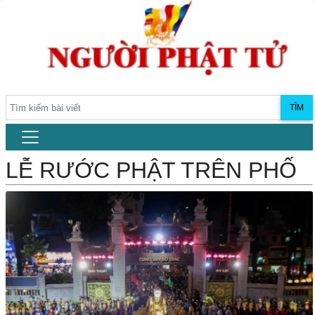
TÌM
LỄ RƯỚC PHẬT TRÊN PHỐ