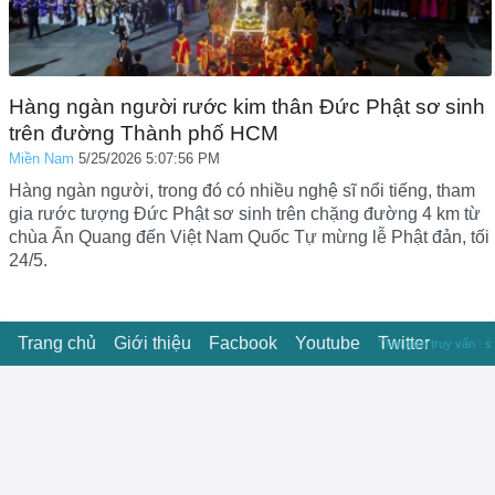
Hàng ngàn người rước kim thân Đức Phật sơ sinh
trên đường Thành phố HCM
Miền Nam
5/25/2026 5:07:56 PM
Hàng ngàn người, trong đó có nhiều nghệ sĩ nổi tiếng, tham
gia rước tượng Đức Phật sơ sinh trên chặng đường 4 km từ
chùa Ấn Quang đến Việt Nam Quốc Tự mừng lễ Phật đản, tối
24/5.
Trang chủ
Giới thiệu
Facbook
Youtube
Twitter
Thời gian truy vấn : s