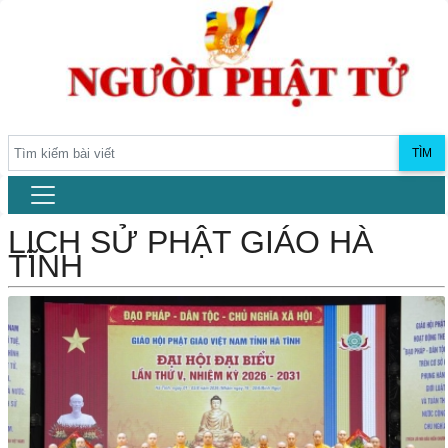
TÌM
LỊCH SỬ PHẬT GIÁO HÀ
TĨNH