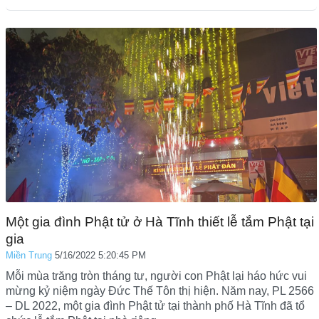
Một gia đình Phật tử ở Hà Tĩnh thiết lễ tắm Phật tại
gia
Miền Trung
5/16/2022 5:20:45 PM
Mỗi mùa trăng tròn tháng tư, người con Phật lại háo hức vui
mừng kỷ niệm ngày Đức Thế Tôn thị hiện. Năm nay, PL 2566
– DL 2022, một gia đình Phật tử tại thành phố Hà Tĩnh đã tổ