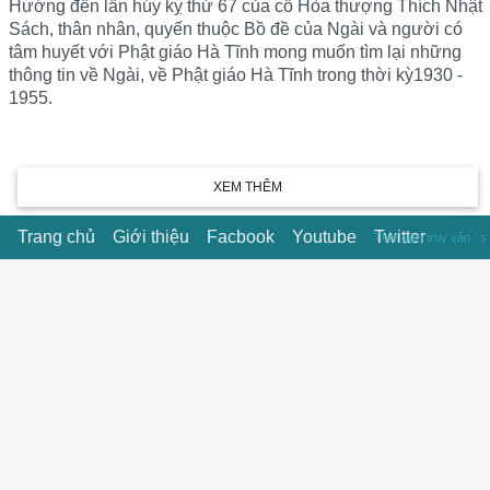
Hướng đến lần húy kỵ thứ 67 của cố Hòa thượng Thích Nhật
Sách, thân nhân, quyến thuộc Bồ đề của Ngài và người có
tâm huyết với Phật giáo Hà Tĩnh mong muốn tìm lại những
thông tin về Ngài, về Phật giáo Hà Tĩnh trong thời kỳ1930 -
1955.
XEM THÊM
Trang chủ
Giới thiệu
Facbook
Youtube
Twitter
Thời gian truy vấn : s