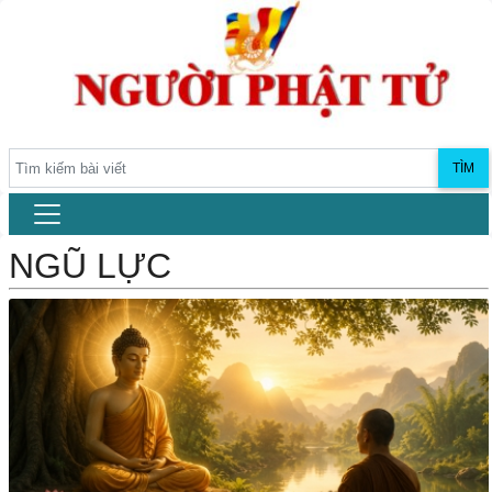
TÌM
NGŨ LỰC