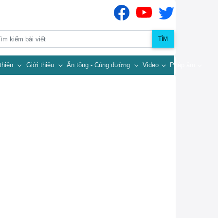
TÌM
thiện
Giới thiệu
Ấn tống - Cúng dường
Video
Pháp âm