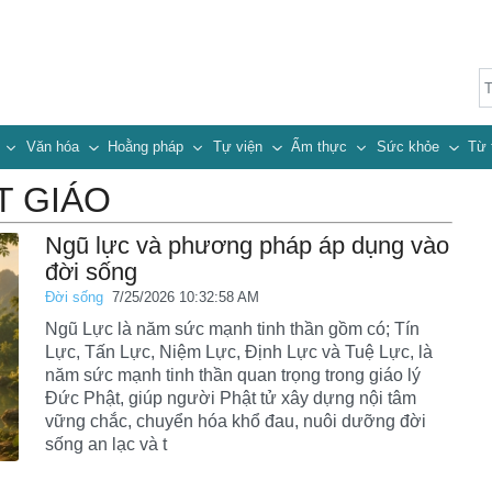
n
Văn hóa
Hoằng pháp
Tự viện
Ẩm thực
Sức khỏe
Từ 
T GIÁO
Ngũ lực và phương pháp áp dụng vào
đời sống
Đời sống
7/25/2026 10:32:58 AM
Ngũ Lực là năm sức mạnh tinh thần gồm có; Tín
Lực, Tấn Lực, Niệm Lực, Định Lực và Tuệ Lực, là
năm sức mạnh tinh thần quan trọng trong giáo lý
Đức Phật, giúp người Phật tử xây dựng nội tâm
vững chắc, chuyển hóa khổ đau, nuôi dưỡng đời
sống an lạc và t