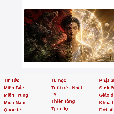
Tin tức
Tu học
Phật p
Miền Bắc
Tuổi trẻ - Nhật
Sự kiệ
ký
Miền Trung
Giáo d
Thiền tông
Miền Nam
Khoa 
Tịnh độ
Quốc tế
Đời s