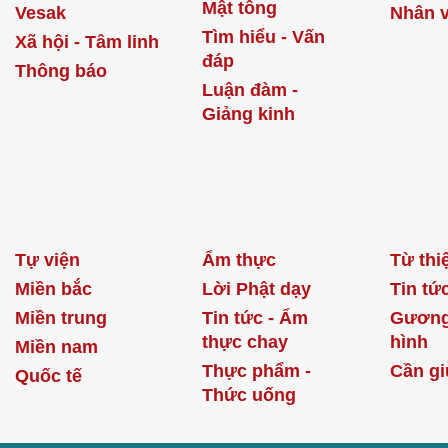
Mật tông
Vesak
Nhân v
Tìm hiểu - Vấn
Xã hội - Tâm linh
đáp
Thông báo
Luận đàm -
Giảng kinh
Tự viện
Ẩm thực
Từ thi
Miền bắc
Lời Phật dạy
Tin tứ
Miền trung
Tin tức - Ẩm
Gương
thực chay
hình
Miền nam
Thực phẩm -
Cần gi
Quốc tế
Thức uống