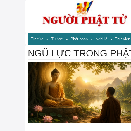
Tin tức
Tu học
Phật pháp
Nghi lễ
Thư việ
NGŨ LỰC TRONG PHẬ