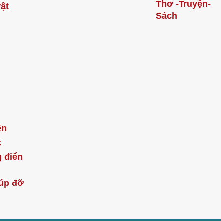
Thơ -Truyện-
ật
Sách
ện
c
 điển
úp đỡ