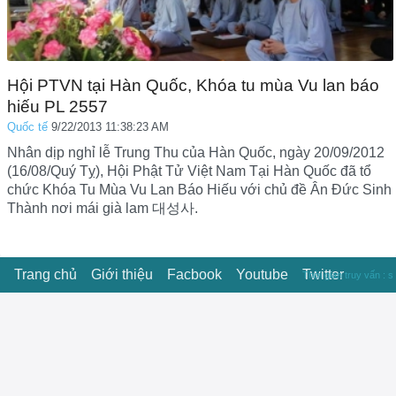
Hội PTVN tại Hàn Quốc, Khóa tu mùa Vu lan báo
hiếu PL 2557
Quốc tế
9/22/2013 11:38:23 AM
Nhân dịp nghỉ lễ Trung Thu của Hàn Quốc, ngày 20/09/2012
(16/08/Quý Tỵ), Hội Phật Tử Việt Nam Tại Hàn Quốc đã tổ
chức Khóa Tu Mùa Vu Lan Báo Hiếu với chủ đề Ân Đức Sinh
Thành nơi mái già lam 대성사.
Trang chủ
Giới thiệu
Facbook
Youtube
Twitter
Thời gian truy vấn : s