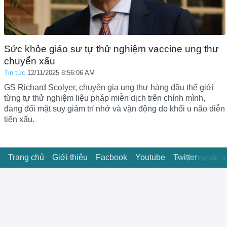
Sức khỏe giáo sư tự thử nghiệm vaccine ung thư
chuyển xấu
Tin tức
12/11/2025 8:56:06 AM
GS Richard Scolyer, chuyên gia ung thư hàng đầu thế giới
từng tự thử nghiệm liệu pháp miễn dịch trên chính mình,
đang đối mặt suy giảm trí nhớ và vận động do khối u não diễn
tiến xấu.
Trang chủ
Giới thiệu
Facbook
Youtube
Twitter
Thời gian truy vấn : s