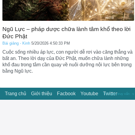
Ngũ Lực – pháp dược chữa lành tâm khổ theo lời
Đức Phật
Bài giảng - Kinh
5/20/2026 4:50:33 PM
Cuộc sống nhiều áp lực, con người dễ rơi vào căng thẳng và
bất an. Theo lời dạy của Đức Phật, muốn chữa lành những
khổ đau trong tâm cần quay về nuôi dưỡng nội lực bên trong
bằng Ngũ lực.
Trang chủ
Giới thiệu
Facbook
Youtube
Twitter
Thời gian truy vấn : s