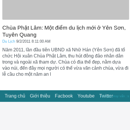
Chùa Phật Lâm: Một điểm du lịch mới ở Yên Sơn,
Tuyên Quang
Du Lịch
9/2/2011 8:11:00 AM
Năm 2011, lần đầu tiên UBND xã Nhữ Hán (Yên Sơn) đã tổ
chức Hội xuân Chùa Phật Lâm, thu hút đông đảo nhân dân
trong và ngoài xã tham dự. Chùa có địa thế đẹp, nằm dựa
vào núi, đến đây mọi người có thể vừa vãn cảnh chùa, vừa đi
lễ cầu cho một năm an l
Trang chủ
Giới thiệu
Facbook
Youtube
Twitter
Thời gian truy vấn : s