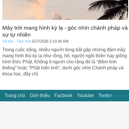
Mây trời mang hình kỳ lạ - góc nhìn chánh pháp và
sự tự nhiên
Xã hội - Tâm linh
5/27/2026 5:10:40 AM
Trong cuộc sống, nhiều người từng bắt gặp những đám mây
mang hình thù kỳ lạ như rồng, hổ, người ngồi thiền hay giống
hình Đức Phật. Không ít người cho rằng đó là “điềm linh
thiêng” hoặc “Phật hiển linh”, dưới góc nhìn Chánh pháp và
khoa học, đây chỉ
Trang chủ
Giới thiệu
Facbook
Youtube
Twitter
Thời gian truy vấn : s