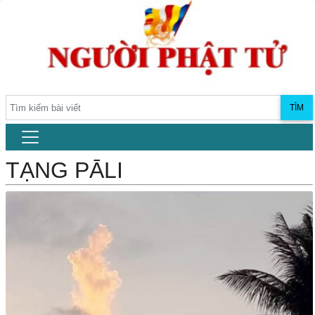
TÌM
TẠNG PĀLI