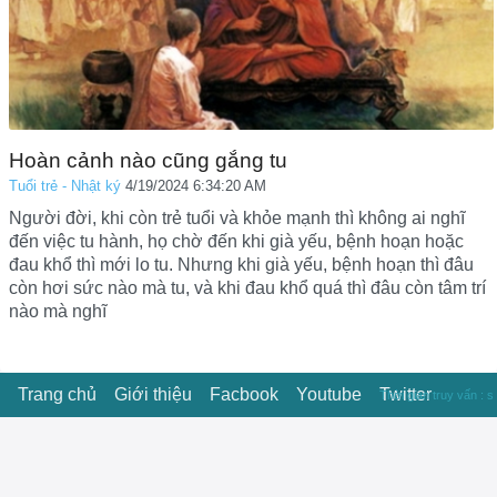
Hoàn cảnh nào cũng gắng tu
Tuổi trẻ - Nhật ký
4/19/2024 6:34:20 AM
Người đời, khi còn trẻ tuổi và khỏe mạnh thì không ai nghĩ
đến việc tu hành, họ chờ đến khi già yếu, bệnh hoạn hoặc
đau khổ thì mới lo tu. Nhưng khi già yếu, bệnh hoạn thì đâu
còn hơi sức nào mà tu, và khi đau khổ quá thì đâu còn tâm trí
nào mà nghĩ
Trang chủ
Giới thiệu
Facbook
Youtube
Twitter
Thời gian truy vấn : s