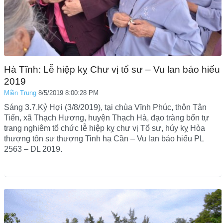
Hà Tĩnh: Lễ hiệp kỵ Chư vị tổ sư – Vu lan báo hiếu
2019
Miền Trung
8/5/2019 8:00:28 PM
Sáng 3.7.Kỷ Hợi (3/8/2019), tại chùa Vĩnh Phúc, thôn Tân
Tiến, xã Thạch Hương, huyện Thạch Hà, đạo tràng bổn tự
trang nghiêm tổ chức lễ hiệp kỵ chư vị Tổ sư, húy kỵ Hòa
thượng tôn sư thượng Tinh hạ Cần – Vu lan báo hiếu PL
2563 – DL 2019.