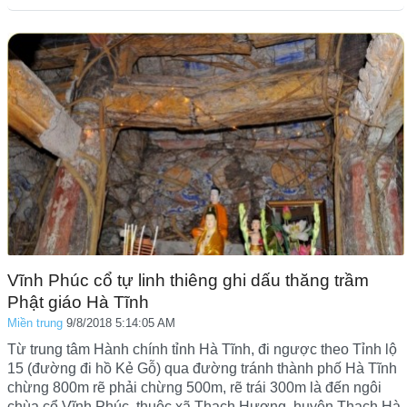
Vĩnh Phúc cổ tự linh thiêng ghi dấu thăng trầm
Phật giáo Hà Tĩnh
Miền trung
9/8/2018 5:14:05 AM
Từ trung tâm Hành chính tỉnh Hà Tĩnh, đi ngược theo Tỉnh lộ
15 (đường đi hồ Kẻ Gỗ) qua đường tránh thành phố Hà Tĩnh
chừng 800m rẽ phải chừng 500m, rẽ trái 300m là đến ngôi
chùa cổ Vĩnh Phúc, thuộc xã Thạch Hương, huyện Thạch Hà