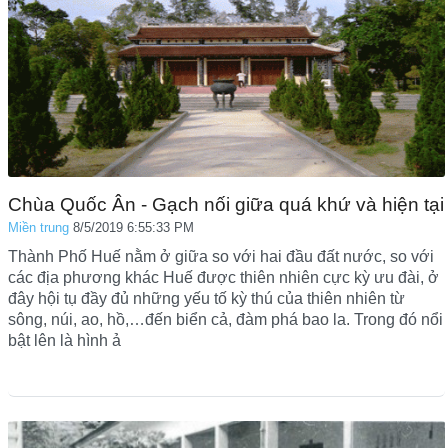
Chùa Quốc Ân - Gạch nối giữa quá khứ và hiện tại
Miền trung
8/5/2019 6:55:33 PM
Thành Phố Huế nằm ở giữa so với hai đầu đất nước, so với
các địa phương khác Huế được thiên nhiên cực kỳ ưu đài, ở
đây hội tụ đầy đủ những yếu tố kỳ thú của thiên nhiên từ
sông, núi, ao, hồ,…đến biển cả, đàm phá bao la. Trong đó nổi
bật lên là hình ả