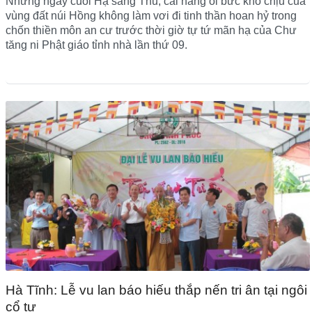
Những ngày cuối Hạ sang Thu, cái nắng oi bức khó chịu của
vùng đất núi Hồng không làm vơi đi tinh thần hoan hỷ trong
chốn thiền môn an cư trước thời giờ tự tứ mãn hạ của Chư
tăng ni Phật giáo tỉnh nhà lần thứ 09.
Hà Tĩnh: Lễ vu lan báo hiếu thắp nến tri ân tại ngôi
cổ tự