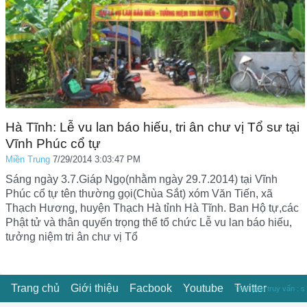
Hà Tĩnh: Lễ vu lan báo hiếu, tri ân chư vị Tổ sư tại
Vĩnh Phúc cổ tự
Miền Trung
7/29/2014 3:03:47 PM
Sáng ngày 3.7.Giáp Ngọ(nhằm ngày 29.7.2014) tại Vĩnh
Phúc cổ tự tên thường gọi(Chùa Sắt) xóm Văn Tiến, xã
Thạch Hương, huyện Thạch Hà tỉnh Hà Tĩnh. Ban Hộ tự,các
Phật tử và thân quyến trọng thể tổ chức Lễ vu lan báo hiếu,
tưởng niệm tri ân chư vị Tổ
Trang chủ
Giới thiệu
Facbook
Youtube
Twitter
Thời gian truy vấn : s