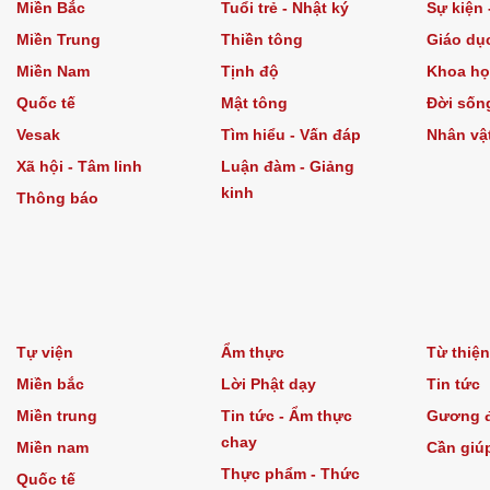
Miền Bắc
Tuổi trẻ - Nhật ký
Sự kiện 
Miền Trung
Thiền tông
Giáo dụ
Miền Nam
Tịnh độ
Khoa họ
Quốc tế
Mật tông
Đời sốn
Vesak
Tìm hiểu - Vấn đáp
Nhân vậ
Xã hội - Tâm linh
Luận đàm - Giảng
kinh
Thông báo
Tự viện
Ẩm thực
Từ thiện
Miền bắc
Lời Phật dạy
Tin tức
Miền trung
Tin tức - Ẩm thực
Gương đ
chay
Miền nam
Cần giú
Thực phẩm - Thức
Quốc tế