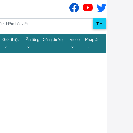
TÌM
Giới thiệu
Ấn tống - Cúng dường
Video
Pháp âm