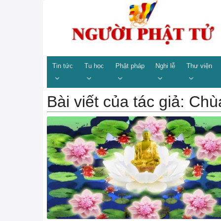
Tin tức
Tu học
Phật pháp
Nghi lễ
Thư viện
Bài viết của tác giả: Ch