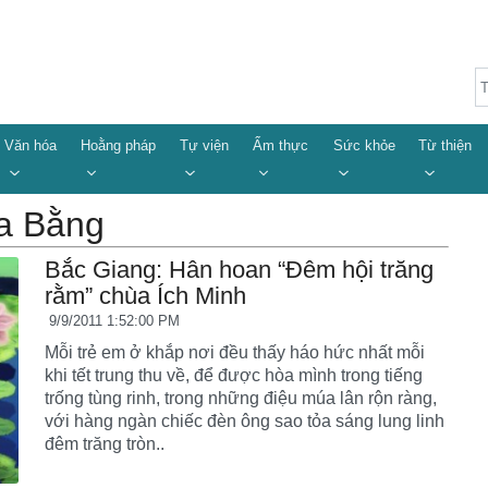
Văn hóa
Hoằng pháp
Tự viện
Ẩm thực
Sức khỏe
Từ thiện
ùa Bằng
Bắc Giang: Hân hoan “Đêm hội trăng
rằm” chùa Ích Minh
9/9/2011 1:52:00 PM
Mỗi trẻ em ở khắp nơi đều thấy háo hức nhất mỗi
khi tết trung thu về, để được hòa mình trong tiếng
trống tùng rinh, trong những điệu múa lân rộn ràng,
với hàng ngàn chiếc đèn ông sao tỏa sáng lung linh
đêm trăng tròn..