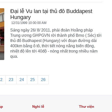
Đại lễ Vu lan tại thủ đô Buddapest
Hungary
12/31/1999 10:00:00 AM
Sáng ngày 26/ 8/ 2011, phái đoàn Hoằng pháp
Trung ương GHPGVN rời thành phố Brno ( Séc) tới
thủ đô Budhapest (Hungary) với đoạn đường dài
400km bằng ô tô, thời tiết nóng nắng biến động,
nhiệt độ lên tới 40độ - nóng nhất trong nhiều năm
qua.
22
23
24
25
26
áp
Nghi lễ
Thư viện