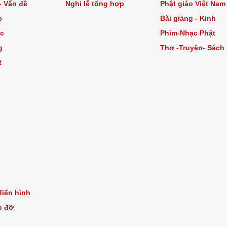
- Vấn đề
Nghi lễ tổng hợp
Phật giáo Việt Nam
c
Bài giảng - Kinh
c
Phim-Nhạc Phật
g
Thơ -Truyện- Sách
t
iển hình
p đỡ