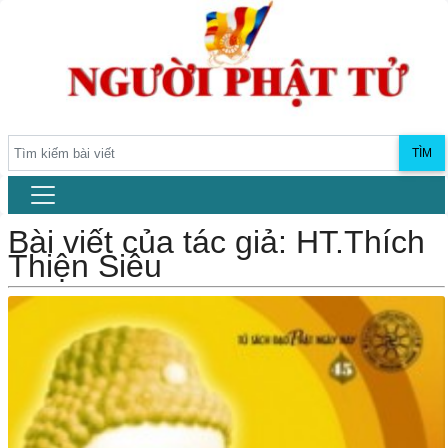
TÌM
Bài viết của tác giả: HT.Thích
Thiện Siêu