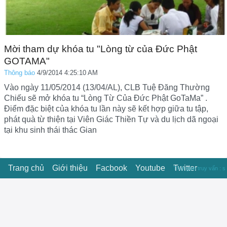
Mời tham dự khóa tu "Lòng từ của Đức Phật
GOTAMA"
Thông báo
4/9/2014 4:25:10 AM
Vào ngày 11/05/2014 (13/04/AL), CLB Tuệ Đăng Thường
Chiếu sẽ mở khóa tu “Lòng Từ Của Đức Phật GoTaMa” .
Điểm đặc biệt của khóa tu lần này sẽ kết hợp giữa tu tập,
phát quà từ thiện tại Viên Giác Thiền Tự và du lịch dã ngoại
tại khu sinh thái thác Gian
Trang chủ
Giới thiệu
Facbook
Youtube
Twitter
Thời gian truy vấn : s