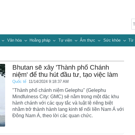
n
Văn hóa
Hoằng pháp
Tự viện
Ẩm thực
Sức khỏe
Từ 
Bhutan sẽ xây 'Thành phố Chánh
niệm' để thu hút đầu tư, tạo việc làm
Quốc tế
11/14/2024 9:18:37 AM
"Thành phố chánh niệm Gelephu" (Gelephu
Mindfulness City: GMC) sẽ nằm trong một đặc khu
hành chánh với các quy tắc và luật lệ riêng biệt
nhằm trở thành hành lang kinh tế nối liền Nam Á với
Đông Nam Á, theo lời các quan chức.