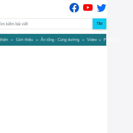
TÌM
thiện
Giới thiệu
Ấn tống - Cúng dường
Video
Pháp âm