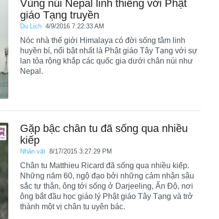
Vùng núi Nepal linh thiêng với Phật
giáo Tạng truyền
Du Lịch
4/9/2016 7:22:33 AM
Nóc nhà thế giới Himalaya có đời sống tâm linh
huyền bí, nổi bật nhất là Phật giáo Tây Tạng với sự
lan tỏa rộng khắp các quốc gia dưới chân núi như
Nepal.
Gặp bậc chân tu đã sống qua nhiều
kiếp
Nhân vật
8/17/2015 3:27:29 PM
Chân tu Matthieu Ricard đã sống qua nhiều kiếp.
Những năm 60, ngộ đạo bởi những cảm nhận sâu
sắc tự thân, ông tới sống ở Darjeeling, Ấn Độ, nơi
ông bắt đầu học giáo lý Phật giáo Tây Tạng và trở
thành một vị chân tu uyên bác.