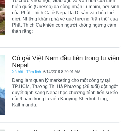
Tổ chức Khoa học, Giáo dục và Văn hóa của Liên
hiệp quốc (Unesco) đã công nhận Lumbini, nơi sinh
của Phật Thích Ca ở Nepal là Di sản văn hóa thế
giới. Những khám phá về quê hương “trần thế” của
Phật Thích Ca khiến con người không ngừng cảm
thán rằng:
Cô gái Việt Nam đầu tiên trong tu viện
Nepal
Xã hội - Tâm linh
6/14/2016 8:20:01 AM
Đang làm quản lý marketing cho một công ty tại
TP.HCM, Trương Thị Hà Phương (28 tuổi) đột ngột
quyết định sang Nepal học chương trình tiến sĩ kéo
dài 9 năm trong tu viện Kanying Shedrub Ling,
Kathmandu.