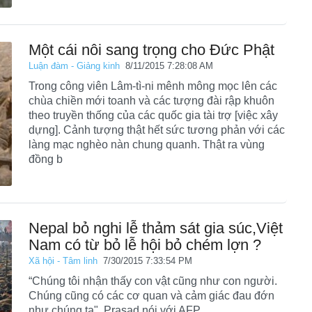
Một cái nôi sang trọng cho Đức Phật
Luận đàm - Giảng kinh
8/11/2015 7:28:08 AM
Trong công viên Lâm-tì-ni mênh mông mọc lên các
chùa chiền mới toanh và các tượng đài rập khuôn
theo truyền thống của các quốc gia tài trợ [việc xây
dựng]. Cảnh tượng thật hết sức tương phản với các
làng mạc nghèo nàn chung quanh. Thật ra vùng
đồng b
Nepal bỏ nghi lễ thảm sát gia súc,Việt
Nam có từ bỏ lễ hội bỏ chém lợn ?
Xã hội - Tâm linh
7/30/2015 7:33:54 PM
“Chúng tôi nhận thấy con vật cũng như con người.
Chúng cũng có các cơ quan và cảm giác đau đớn
như chúng ta", Prasad nói với AFP.