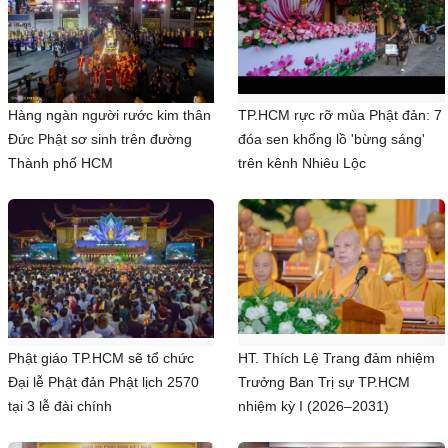
Hàng ngàn người rước kim thân
TP.HCM rực rỡ mùa Phật đản: 7
Đức Phật sơ sinh trên đường
đóa sen khổng lồ 'bừng sáng'
Thành phố HCM
trên kênh Nhiêu Lộc
Phật giáo TP.HCM sẽ tổ chức
HT. Thích Lệ Trang đảm nhiệm
Đại lễ Phật đản Phật lịch 2570
Trưởng Ban Trị sự TP.HCM
tại 3 lễ đài chính
nhiệm kỳ I (2026–2031)