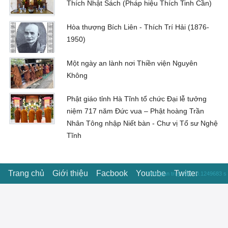
Thích Nhật Sách (Pháp hiệu Thích Tinh Cần)
Hòa thượng Bích Liên - Thích Trí Hải (1876-
1950)
Một ngày an lành nơi Thiền viện Nguyên
Không
Phật giáo tỉnh Hà Tĩnh tổ chức Đại lễ tưởng
niệm 717 năm Đức vua – Phật hoàng Trần
Nhân Tông nhập Niết bàn - Chư vị Tổ sư Nghệ
Tĩnh
Trang chủ
Giới thiệu
Facbook
Youtube
Twitter
Thời gian truy vấn : 0.1249683 s