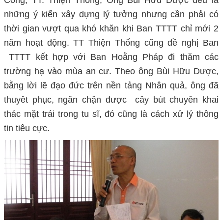
Công, TT. Thiện Thống, Ông Bùi Hữu Dược đều là
những ý kiến xây dựng lý tưởng nhưng cần phải có
thời gian vượt qua khó khăn khi Ban TTTT chỉ mới 2
năm hoạt động. TT Thiện Thống cũng đề nghị Ban
TTTT kết hợp với Ban Hoằng Pháp đi thăm các
trường hạ vào mùa an cư. Theo ông Bùi Hữu Dược,
bằng lời lẽ đạo đức trên nền tảng Nhân quả, ông đã
thuyêt phục, ngăn chận được cây bút chuyên khai
thác mặt trái trong tu sĩ, đó cũng là cách xử lý thông
tin tiêu cực.