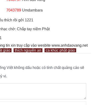
7043789
Umdambara
u thích rồi gởi 1221
 nhạc chờ: Chắp tay niệm Phật
1
ông tin xin truy cập vào wesbite www.anhdaovang.net
t giáo
thích nguyên an
ca khúc phật giáo
tiếng Việt không dấu hoặc có tính chất quảng cáo sẽ
 vị.