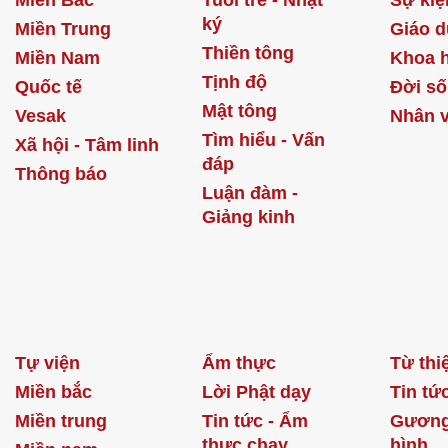
Miền Bắc
Tuổi trẻ - Nhật
Sự kiệ
ký
Miền Trung
Giáo d
Thiền tông
Miền Nam
Khoa 
Tịnh độ
Quốc tế
Đời s
Mật tông
Vesak
Nhân v
Tìm hiểu - Vấn
Xã hội - Tâm linh
đáp
Thông báo
Luận đàm -
Giảng kinh
Tự viện
Ẩm thực
Từ thi
Miền bắc
Lời Phật dạy
Tin tứ
Miền trung
Tin tức - Ẩm
Gương
thực chay
hình