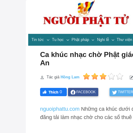
Tin tức
Tu học
Phật pháp
Nghi lễ
Thư việ
Ca khúc nhạc chờ Phật giá
An
Tác giả
Hồng Lam
0
FACEBOOK
TWITTE
nguoiphattu.com
Những ca khúc dưới đ
đăng tải làm nhạc chờ cho các số thuê 