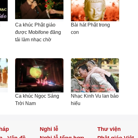
c
Ca khúc Phật giáo
Bài hát Phật trong
được Mobifone đăng
con
tải làm nhạc chờ
Ca khúc Ngọc Sáng
Nhạc Kinh Vu lan báo
Trời Nam
hiếu
háp
Nghi lễ
Thư viện