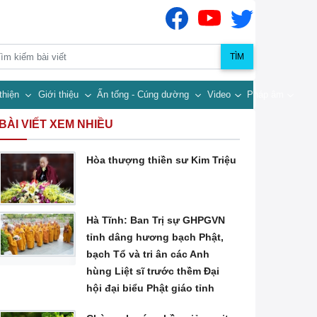
TÌM
thiện
Giới thiệu
Ấn tống - Cúng dường
Video
Pháp âm
BÀI VIẾT XEM NHIỀU
Hòa thượng thiền sư Kim Triệu
Hà Tĩnh: Ban Trị sự GHPGVN
tỉnh dâng hương bạch Phật,
bạch Tổ và tri ân các Anh
hùng Liệt sĩ trước thềm Đại
hội đại biểu Phật giáo tỉnh