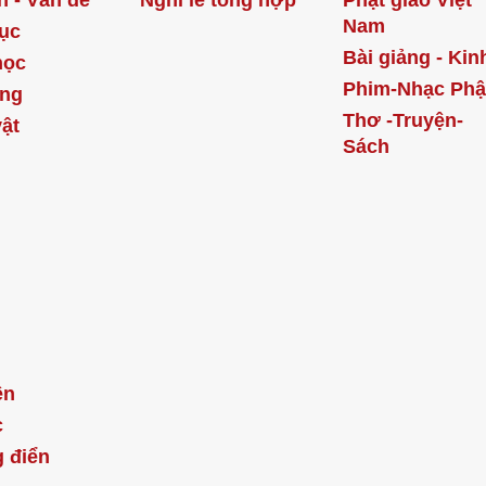
n - Vấn đề
Nghi lễ tổng hợp
Phật giáo Việt
Nam
ục
Bài giảng - Kin
học
Phim-Nhạc Phậ
ống
Thơ -Truyện-
ật
Sách
ện
c
 điển