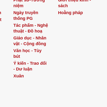
Phật sử-Tưởng
Giới thiệu kinh -
niệm
sách
h
Ngày truyền
Hoằng pháp
thống PG
t
Tác phẩm - Nghệ
thuật - Đồ hoạ
Giáo dục - Nhân
vật - Cộng đồng
Văn học - Tùy
bút
Ý kiến - Trao đổi
- Dư luận
Xuân