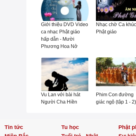
Giới thiệu DVD Video
Nhạc chờ Ca khú
ca nhạc Phật giáo
Phật giáo
hấp dẫn - Mười
Phương Hoa Nở
Vu Lan với bài hát
Phim Con đường
Người Cha Hiền
giác ngộ (tập 1 - 2)
Tin tức
Tu học
Phật p