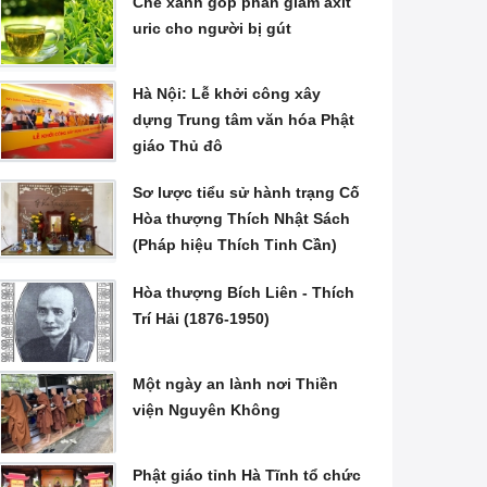
Chè xanh góp phần giảm axit
uric cho người bị gút
Hà Nội: Lễ khởi công xây
dựng Trung tâm văn hóa Phật
giáo Thủ đô
Sơ lược tiểu sử hành trạng Cố
Hòa thượng Thích Nhật Sách
(Pháp hiệu Thích Tinh Cần)
Hòa thượng Bích Liên - Thích
Trí Hải (1876-1950)
Một ngày an lành nơi Thiền
viện Nguyên Không
Phật giáo tỉnh Hà Tĩnh tổ chức