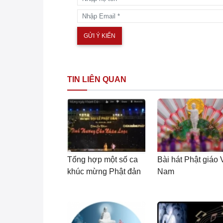
TIN LIÊN QUAN
Tổng hợp một số ca
Bài hát Phật giáo 
khúc mừng Phật đản
Nam