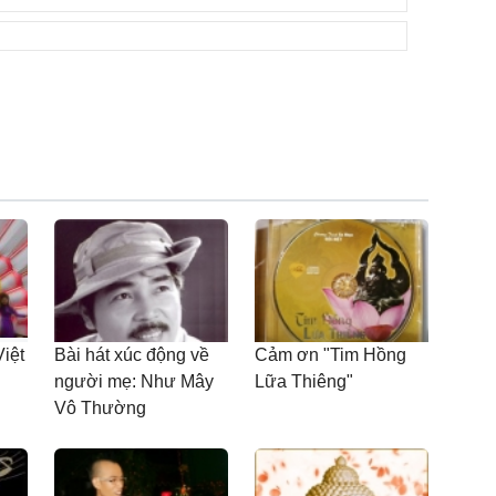
Việt
Bài hát xúc động về
Cảm ơn "Tim Hồng
người mẹ: Như Mây
Lữa Thiêng"
Vô Thường