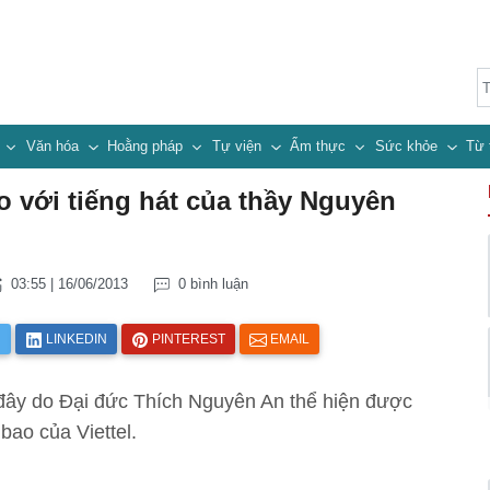
n
Văn hóa
Hoằng pháp
Tự viện
Ẩm thực
Sức khỏe
Từ 
o với tiếng hát của thầy Nguyên
03:55 | 16/06/2013
0 bình luận
R
LINKEDIN
PINTEREST
EMAIL
ây do Đại đức Thích Nguyên An thể hiện được
bao của Viettel.