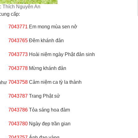
c Thích Nguyên An
cung cấp:
7043771
Em mong mùa sen nở
7043765
Đêm khánh đản
7043773
Hoài niệm ngày Phật đản sinh
7043778
Mừng khánh đản
7043758
Cảm niệm ca tỳ la thành
 như
7043787
Trang Phật sử
7043786
Tỏa sáng hoa đàm
7043780
Ngày đẹp trần gian
7043757
Ánh đạo vàng