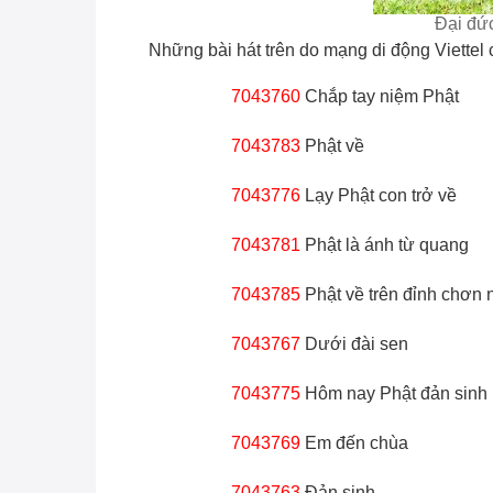
Đại đứ
Những bài hát trên do mạng di động Viettel 
7043760
Chắp tay niệm Phật
7043783
Phật về
7043776
Lạy Phật con trở về
7043781
Phật là ánh từ quang
7043785
Phật về trên đỉnh chơn
7043767
Dưới đài sen
7043775
Hôm nay Phật đản sinh
7043769
Em đến chùa
7043763
Đản sinh