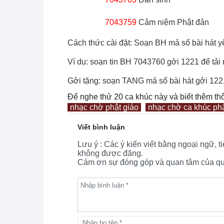
7043759
Cảm niệm Phật đản
Cách thức cài đặt: Soạn BH mả số bài hát yê
Ví dụ: soạn tin BH 7043760 gởi 1221 để tải
Gởi tặng: soạn TANG mả số bài hát gởi 122
Để nghe thử 20 ca khúc này và biết thêm th
nhạc chờ phật giáo
nhạc chờ ca khúc phậ
Viết bình luận
Lưu ý : Các ý kiến viết bằng ngoại ngữ, 
không được đăng.
Cám ơn sự đóng góp và quan tâm của quý