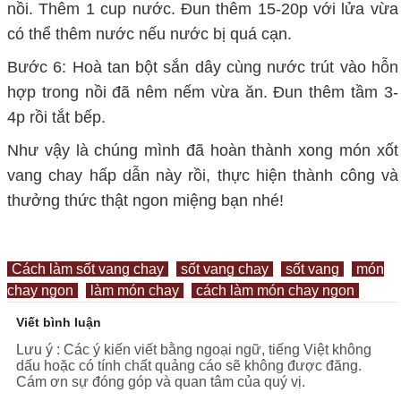
nồi. Thêm 1 cup nước. Đun thêm 15-20p với lửa vừa
có thể thêm nước nếu nước bị quá cạn.
Bước 6: Hoà tan bột sắn dây cùng nước trút vào hỗn
hợp trong nồi đã nêm nếm vừa ăn. Đun thêm tầm 3-
4p rồi tắt bếp.
Như vậy là chúng mình đã hoàn thành xong món xốt
vang chay hấp dẫn này rồi, thực hiện thành công và
thưởng thức thật ngon miệng bạn nhé!
Cách làm sốt vang chay
sốt vang chay
sốt vang
món
chay ngon
làm món chay
cách làm món chay ngon
Viết bình luận
Lưu ý : Các ý kiến viết bằng ngoại ngữ, tiếng Việt không
dấu hoặc có tính chất quảng cáo sẽ không được đăng.
Cám ơn sự đóng góp và quan tâm của quý vị.