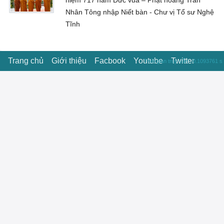
niệm 717 năm Đức vua – Phật hoàng Trần
Nhân Tông nhập Niết bàn - Chư vị Tổ sư Nghệ
Tĩnh
Trang chủ
Giới thiệu
Facbook
Youtube
Twitter
Thời gian truy vấn : 0.1093761 s