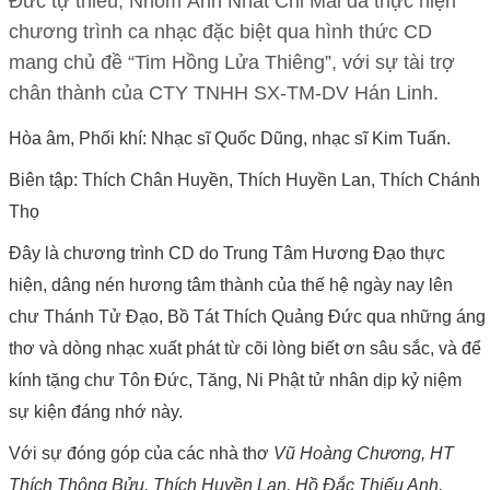
Đức tự thiêu; Nhóm Ảnh Nhất Chi Mai đã thực hiện
chương trình ca nhạc đặc biệt qua hình thức CD
mang chủ đề “Tim Hồng Lửa Thiêng”, với sự tài trợ
chân thành của CTY TNHH SX-TM-DV Hán Linh.
Hòa âm, Phối khí: Nhạc sĩ Quốc Dũng, nhạc sĩ Kim Tuấn.
Biên tập: Thích Chân Huyền, Thích Huyền Lan, Thích Chánh
Thọ
Đây là chương trình CD do Trung Tâm Hương Đạo thực
hiện, dâng nén hương tâm thành của thế hệ ngày nay lên
chư Thánh Tử Đạo, Bồ Tát Thích Quảng Đức qua những áng
thơ và dòng nhạc xuất phát từ cõi lòng biết ơn sâu sắc, và để
kính tặng chư Tôn Đức, Tăng, Ni Phật tử nhân dịp kỷ niệm
sự kiện đáng nhớ này.
Với sự đóng góp của các nhà thơ
Vũ Hoàng Chương, HT
Thích Thông Bửu, Thích Huyền Lan, Hồ Đắc Thiếu Anh,