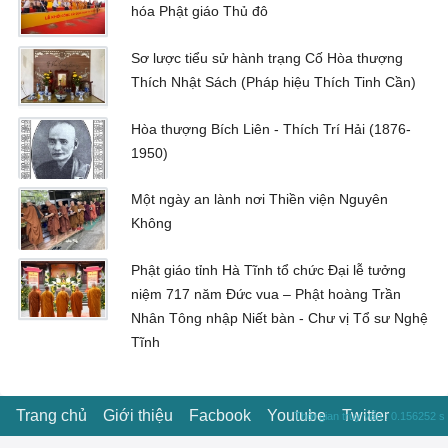
hóa Phật giáo Thủ đô
Sơ lược tiểu sử hành trạng Cố Hòa thượng
Thích Nhật Sách (Pháp hiệu Thích Tinh Cần)
Hòa thượng Bích Liên - Thích Trí Hải (1876-
1950)
Một ngày an lành nơi Thiền viện Nguyên
Không
Phật giáo tỉnh Hà Tĩnh tổ chức Đại lễ tưởng
niệm 717 năm Đức vua – Phật hoàng Trần
Nhân Tông nhập Niết bàn - Chư vị Tổ sư Nghệ
Tĩnh
Trang chủ
Giới thiệu
Facbook
Youtube
Twitter
Thời gian truy vấn : 0.156252 s