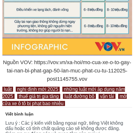
Nguồn VOV: https://vov.vn/xa-hoi/mo-cua-xe-o-to-gay-
tai-nan-bi-phat-gap-50-lan-muc-phat-cu-tu-112025-
post1145755.vov
luật
nghị định mới 2025
những luật mới áp dụng năm
2025
thuế giá trị gia tăng
luật đường bộ
vận tải
mở
cửa xe ô tô bị phạt bao nhiêu
Viết bình luận
Lưu ý : Các ý kiến viết bằng ngoại ngữ, tiếng Việt không
dấu hoặc có tính chất quảng cáo sẽ không được đăng.