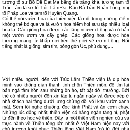
tượng tổ sư Bồ Đề Đạt Ma bằng đá trắng khá, tượng tam tổ
Trúc Lâm là sơ tổ Trúc Lâm Đại Đầu Đà Trần Nhân Tông, nhị
tổ Pháp Loa và tam tổ Huyền Quang.
Có thể nói vườn hoa của thiền viện là một trong những điểm
không thể bỏ qua và là vườn hoa hiếm hoi sưu tập nhiều loại
hoa lạ. Các giống hoa được các tăng ni ươm trồng và có hẳn
một vườn ươm và cấy ghép. Các giống hoa được hòa
thượng mang từ khắp nơi trên thế giới về ươm trồng. Nổi
tiếng nhất là giống: sim tím, bông gòn Úc, phù dung,…
Với nhiều người, đến với Trúc Lâm Thiền viện là dịp hòa
mình vào không gian thanh tịnh chốn Thiền môn, để tìm lại
bản ngã tâm hồn sau những ồn ào, tất bật đời thường. Bởi
thế có nhiều người đến xin tập tu ngắn ngày và được xếp ở
nhà khách hai tầng dưới lưng chừng đồi với khu vườn xanh
mát. Sớm tối nghe chuông, đọc kinh Phật và ăn cơm chay.
Những lúc đông nhất, thiền viện có hàng ngàn tăng ni, phật
tử đến theo học về thiền. Đây là một thiền viện nghiên cứu và
thực hành về Thiền tông lớn nhất ở Việt Nam hiện nay với
chủ trương khôi phục Thiền tông Việt Nam (có từ đời nhà