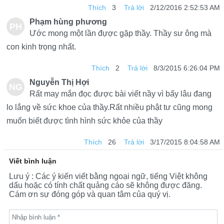
Thích
3
Trả lời
2/12/2016 2:52:53 AM
ẤN
Phạm hùng phương
PH
Ước mong một lần đựợc gặp thầy. Thầy sư ông mà
ẠM
con kinh trọng nhất.
HÙ
Thích
2
Trả lời
8/3/2015 6:26:04 PM
NG
Nguyễn Thị Hợi
NG
Rất may mắn đọc được bài viết nầy vì bấy lâu đang
PH
UY
lo lắng về sức khoe của thầy.Rất nhiều phật tư cũng mong
ƯƠ
muốn biết được tình hình sức khỏe của thầy
ỄN
NG
THỊ
Thích
26
Trả lời
3/17/2015 8:04:58 AM
HỢI
Viết bình luận
Lưu ý : Các ý kiến viết bằng ngoại ngữ, tiếng Việt không
dấu hoặc có tính chất quảng cáo sẽ không được đăng.
Cám ơn sự đóng góp và quan tâm của quý vị.