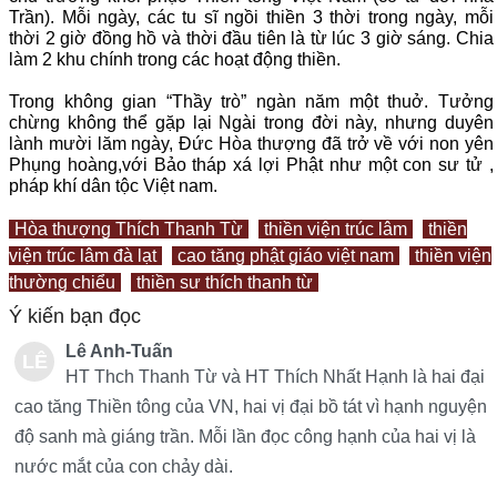
Trần). Mỗi ngày, các tu sĩ ngồi thiền 3 thời trong ngày, mỗi
thời 2 giờ đồng hồ và thời đầu tiên là từ lúc 3 giờ sáng. Chia
làm 2 khu chính trong các hoạt động thiền.
Trong không gian “Thầy trò” ngàn năm một thuở. Tưởng
chừng không thể gặp lại Ngài trong đời này, nhưng duyên
lành mười lăm ngày, Đức Hòa thượng đã trở về với non yên
Phụng hoàng,với Bảo tháp xá lợi Phật như một con sư tử ,
pháp khí dân tộc Việt nam.
Hòa thượng Thích Thanh Từ
thiền viện trúc lâm
thiền
viện trúc lâm đà lạt
cao tăng phật giáo việt nam
thiền viện
thường chiểu
thiền sư thích thanh từ
Ý kiến bạn đọc
Lê Anh-Tuấn
LÊ
HT Thch Thanh Từ và HT Thích Nhất Hạnh là hai đại
AN
cao tăng Thiền tông của VN, hai vị đại bồ tát vì hạnh nguyện
độ sanh mà giáng trần. Mỗi lần đọc công hạnh của hai vị là
H-
nước mắt của con chảy dài.
TU