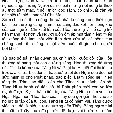
Hòa thượng sinh ra và lớn lên trong hoàn cảnh khó khăn
nghèo túng, nhưng Người đã nổi bật những nét riêng từ thuở
ấu thơ: trầm mặc, ít nói, thích đọc sách, có chí xuất trần và
đặc biệt rất hiếu thảo với Cha Mẹ.
Sớm chìm nổi theo dòng đời và nhất là sống trong thời loạn
lạc, Hòa thượng càng thấm thía, càng đau xót nỗi thống khổ
của con người. Chí xuất trần của Hòa thượng vì thế càng trở
nên mãnh liệt hơn và Người luôn ôm ấp một tâm niệm: “Nếu
tôi không thể làm một viên linh đơn cứu tất cả bệnh của
chúng sanh, ít ra cũng là một viên thuốc bổ giúp cho người
bớt khổ.”
Từ dạo đó trái nhân duyên đã chín muồi, cuộc đời của Hòa
thượng rẽ sang một con đường sáng. Hòa thượng đã từng
nói: “Tôi là kẻ nợ của Tăng Ni và Phật tử. Ai biết đòi thì tôi trả
trước, ai chưa biết đòi thì trả sau.” Suốt đời Ngài đều dốc hết
sức mình lo cho Phật pháp, đặc biệt là làm sống lại Thiền
tông đời Trần, tạo điều kiện cho Tăng Ni tu hành tiến bộ.
Tăng Ni tu hành có tiến bộ thì Phật pháp mới còn và lớn
mạnh được. Sự tu hành tiến bộ của Tăng Ni là niềm vui của
Ngài. Ngài nói: “Hoài bão của Thầy đều gởi gắm hết vào sự
nỗ lực tu tập của tụi con. Tăng Ni tu có niềm vui, sáng được
việc lớn, đó là biết thương tưởng đến Thầy. Bằng ngược lại
thì thật là Thầy chưa đủ phước để được vui trước khi nhắm