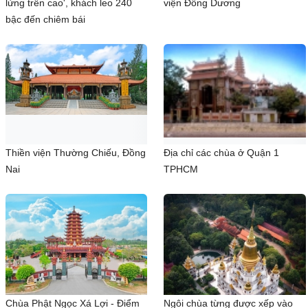
lửng trên cao', khách leo 240
viện Ðồng Dương
bậc đến chiêm bái
Thiền viện Thường Chiếu, Đồng
Địa chỉ các chùa ở Quận 1
Nai
TPHCM
Chùa Phật Ngọc Xá Lợi - Điểm
Ngôi chùa từng được xếp vào