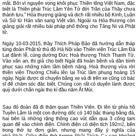
mắt. Bởi vì nguyện vọng khôi phục Thiền tông Việt Nam, đặc
biệt là Thiền phái Trúc Lâm Yên Tử đời Trần của Thầy chưa
thành tựu.” Hòa thượng giảng và dịch rất nhiều bộ Kinh, Luận
và Sử từ Hán văn sang Việt văn. Ngoài ra Hòa thượng còn
giảng giải rất nhiều bài pháp phổ thông cho Tăng Ni và Phật
tử.
Ngày 10-03-2015, thầy Thích Pháp Bảo đã hướng dẫn tháp
tùng đoàn Phật tử thủ đô Hà Nội vào Thiền viện Trúc Lâm Đà
Lạt đảnh lễ, cúng dường Đức Hoà thượng Thích Thanh Từ.
Vào vấn an, thị giả cho biết Ngài đã hoàn bệnh và dần bình
phục sau những năm lâm bệnh nặng. Hoà thượng vừa rời
thiền viện Thường Chiếu lên lại Trúc lâm phụng hoàng 15
ngày. Ngài được di chuyển bằng xe và đi trên xe cũng có bác
sĩ để chăm sóc đặc biệt. Chúng con rất có duyên lành được
quỳ dưới chân ngài thọ kí đầu năm Ất Mùi.
Sau đó đoàn đã đi thăm quan Thiền Viện. Đi lên từ phía hồ
Tuyền Lâm là một con đường dốc có 140 bậc thang bằng đá,
hai bên là những rặng thông cao vút dẫn qua 3 cổng tam
quan để vào chính điện. Chính điện có diện tích 192
m2
, bên
trong thờ tự đơn giản, nhưng mang đầy ý nghĩa của
nhà
Phật
. Giữa điện thờ tượng
Phật Thích Ca
cao khoảng