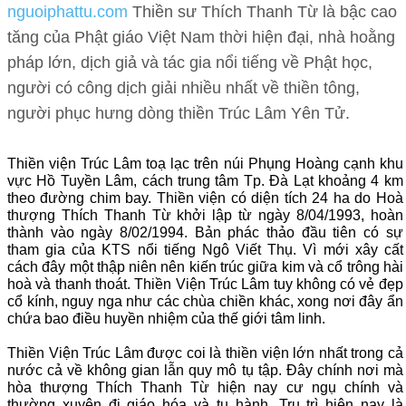
nguoiphattu.com
Thiền sư Thích Thanh Từ là bậc cao
tăng của Phật giáo Việt Nam thời hiện đại, nhà hoằng
pháp lớn, dịch giả và tác gia nổi tiếng về Phật học,
người có công dịch giải nhiều nhất về thiền tông,
người phục hưng dòng thiền Trúc Lâm Yên Tử.
Thiền viện Trúc Lâm toạ lạc trên núi Phụng Hoàng cạnh khu
vực Hồ Tuyền Lâm, cách trung tâm Tp. Ðà Lạt khoảng 4 km
theo đường chim bay. Thiền viện có diện tích 24 ha do Hoà
thượng Thích Thanh Từ khởi lập từ ngày 8/04/1993, hoàn
thành vào ngày 8/02/1994. Bản phác thảo đầu tiên có sự
tham gia của KTS nổi tiếng Ngô Viết Thụ. Vì mới xây cất
cách đây một thập niên nên kiến trúc giữa kim và cổ trông hài
hoà và thanh thoát. Thiền Viện Trúc Lâm tuy không có vẻ đẹp
cổ kính, nguy nga như các chùa chiền khác, xong nơi đây ẩn
chứa bao điều huyền nhiệm của thế giới tâm linh.
Thiền Viện Trúc Lâm được coi là thiền viện lớn nhất trong cả
nước cả về không gian lẫn quy mô tụ tập. Đây chính nơi mà
hòa thượng Thích Thanh Từ hiện nay cư ngụ chính và
thường xuyên đi giáo hóa và tu hành. Trụ trì hiện nay là