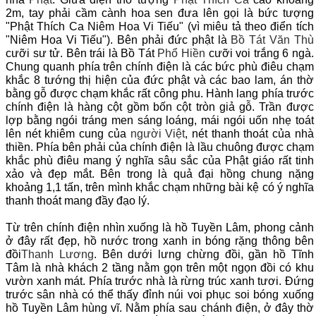
2m, tay phải cầm cành hoa sen đưa lên gọi là bức tượng
"Phật Thích Ca Niêm Hoa Vi Tiếu" (vì miêu tả theo điển tích
"Niêm Hoa Vi Tiếu"). Bên phải đức phật là
Bồ Tát
Văn Thù
cưỡi sư tử. Bên trái là Bồ Tát
Phổ Hiền
cưỡi voi trắng 6 ngà.
Chung quanh phía trên chính điện là các bức phù điêu chạm
khắc 8 tướng thị hiện của đức phật và các bao lam, án thờ
bằng gỗ được chạm khắc rất công phu. Hành lang phía trước
chính điện là hàng cột gồm bốn cột tròn giả gỗ. Trần được
lợp bằng ngói tráng men sáng loáng, mái ngói uốn nhẹ toát
lên nét khiêm cung của
người Việt
, nét thanh thoát của nhà
thiền. Phía bên phải của chính điện là lầu chuông được chạm
khắc phù điêu mang ý nghĩa sâu sắc của Phật giáo rất tinh
xảo và đẹp mắt. Bên trong là quả đại hồng chung nặng
khoảng 1,1 tấn, trên mình khắc chạm những bài kệ có ý nghĩa
thanh thoát mang đầy đạo lý.
Từ trên chính điện nhìn xuống là hồ Tuyền Lâm, phong cảnh
ở đây rất đẹp, hồ nước trong xanh in bóng rặng thông bên
đồi
Thanh Lương
. Bên dưới lưng chừng đồi, gần hồ Tĩnh
Tâm là nhà khách 2 tầng nằm gọn trên một ngọn đồi có khu
vườn xanh mát. Phía trước nhà là rừng trúc xanh tươi. Đứng
trước sân nhà có thể thấy đỉnh núi voi phục soi bóng xuống
hồ Tuyền Lâm hùng vĩ. Nằm phía sau chánh điện, ở đây thờ