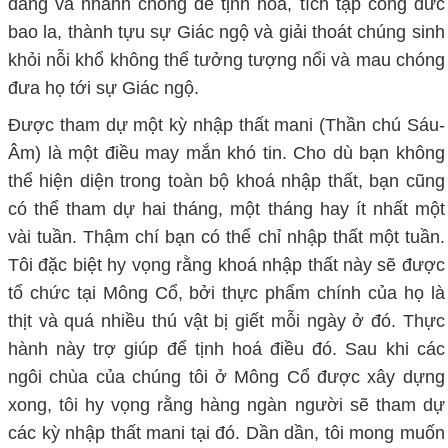
dàng và nhanh chóng để tịnh hoá, tích tập công đức
bao la, thành tựu sự Giác ngộ và giải thoát chúng sinh
khỏi nỗi khổ không thể tưởng tượng nổi và mau chóng
đưa họ tới sự Giác ngộ.
Được tham dự một kỳ nhập thất mani (Thần chú Sáu-
Âm) là một điều may mắn khó tin. Cho dù bạn không
thể hiện diện trong toàn bộ khoá nhập thất, bạn cũng
có thể tham dự hai tháng, một tháng hay ít nhất một
vài tuần. Thậm chí bạn có thể chỉ nhập thất một tuần.
Tôi đặc biệt hy vọng rằng khoá nhập thất này sẽ được
tổ chức tại Mông Cổ, bởi thực phẩm chính của họ là
thịt và quá nhiều thú vật bị giết mỗi ngày ở đó. Thực
hành này trợ giúp để tịnh hoá điều đó. Sau khi các
ngôi chùa của chúng tôi ở Mông Cổ được xây dựng
xong, tôi hy vọng rằng hàng ngàn người sẽ tham dự
các kỳ nhập thất mani tại đó. Dần dần, tôi mong muốn