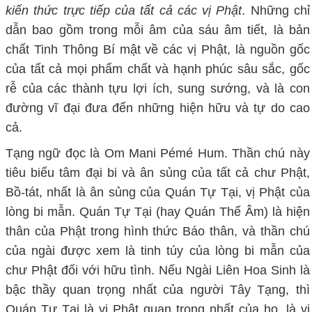
kiến thức trực tiếp của tất cả các vị Phật
. Những chỉ
dẫn bao gồm trong mỗi âm của sáu âm tiết, là bản
chất Tinh Thông Bí mật về các vị Phật, là nguồn gốc
của tất cả mọi phẩm chất và hạnh phúc sâu sắc, gốc
rễ của các thành tựu lợi ích, sung sướng, và là con
đường vĩ đại đưa đến những hiện hữu và tự do cao
cả.
Tạng ngữ đọc là Om
Mani Pémé Hum. Thần chú này
tiêu biểu tâm đại bi và ân sủng của tất cả chư Phật,
Bồ-tát, nhất là ân sủng của Quán Tự Tại, vị Phật của
lòng bi mẫn. Quán Tự Tại (hay Quán Thế Âm) là hiện
thân của Phật trong hình thức Báo thân, và thần chú
của ngài được xem là tinh túy của lòng bi mẫn của
chư Phật đối với hữu tình. Nếu Ngài Liên Hoa Sinh là
bậc thầy quan trọng nhất của người Tây Tạng, thì
Quán Tự Tại là vị Phật quan trọng nhất của họ, là vị