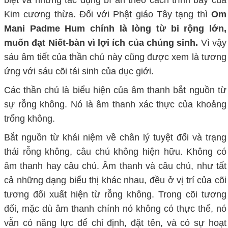
biệt và những tác dụng bí ẩn theo cách trình bày của
Kim cương thừa. Đối với Phật giáo Tây tạng thì
Om
Mani Padme Hum chính là lòng từ bi rộng lớn,
muốn đạt Niết-bàn vì lợi ích của chúng sinh.
Vì vậy
sáu âm tiết của thần chú này cũng được xem là tương
ứng với sáu cõi tái sinh của dục giới.
Các thần chú là biểu hiện của âm thanh bắt nguồn từ
sự rỗng không. Nó là âm thanh xác thực của khoảng
trống không.
Bắt nguồn từ khái niệm về chân lý tuyệt đối và trạng
thái rỗng không, câu chú không hiện hữu. Không có
âm thanh hay câu chú. Âm thanh và câu chú, như tất
cả những dạng biểu thị khác nhau, đều ở vị trí của cõi
tương đối xuất hiện từ rỗng không. Trong cõi tương
đối, mặc dù âm thanh chính nó không có thực thể, nó
vẫn có năng lực để chỉ định, đặt tên, và có sự hoạt