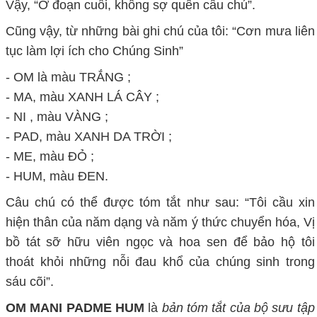
Vậy, “Ở đoạn cuối, không sợ quên câu chú”.
Cũng vậy, từ những bài ghi chú của tôi: “Cơn mưa liên
tục làm lợi ích cho Chúng Sinh”
- OM là màu TRẮNG ;
- MA, màu XANH LÁ CÂY ;
- NI , màu VÀNG ;
- PAD, màu XANH DA TRỜI ;
- ME, màu ĐỎ
;
- HUM, màu ĐEN.
Câu chú có thể được tóm tắt như sau: “Tôi cầu xin
hiện thân của năm dạng và năm ý thức chuyển hóa, Vị
bồ tát sỡ hữu viên ngọc và hoa sen để bảo hộ tôi
thoát khỏi những nỗi đau khổ của chúng sinh trong
sáu cõi”.
OM MANI PADME HUM
là
bản tóm tắt của bộ sưu tập