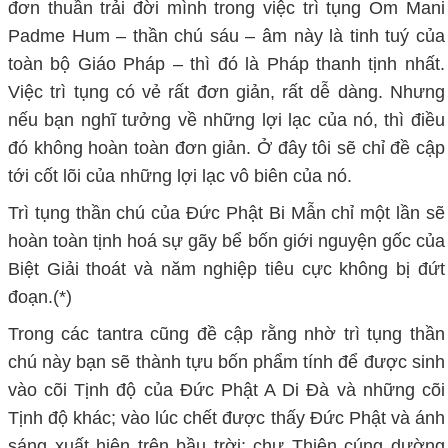
đơn thuần trải đời mình trong việc trì tụng Om Mani
Padme Hum – thần chú sáu – âm này là tinh tuý của
toàn bộ Giáo Pháp – thì đó là Pháp thanh tịnh nhất.
Việc trì tụng có vẻ rất đơn giản, rất dễ dàng. Nhưng
nếu bạn nghĩ tưởng về những lợi lạc của nó, thì điều
đó không hoàn toàn đơn giản. Ở đây tôi sẽ chỉ đề cập
tới cốt lõi của những lợi lạc vô biên của nó.
Trì tụng thần chú của Đức Phật Bi Mẫn chỉ một lần sẽ
hoàn toàn tịnh hoá sự gãy bể bốn giới nguyện gốc của
Biệt Giải thoát và năm nghiệp tiêu cực không bị đứt
đoạn.(*)
Trong các tantra cũng đề cập rằng nhờ trì tụng thần
chú này bạn sẽ thành tựu bốn phẩm tính để được sinh
vào cõi Tịnh độ của Đức Phật A Di Đà và những cõi
Tịnh độ khác; vào lúc chết được thấy Đức Phật và ánh
sáng xuất hiện trên bầu trời; chư Thiên cúng dường