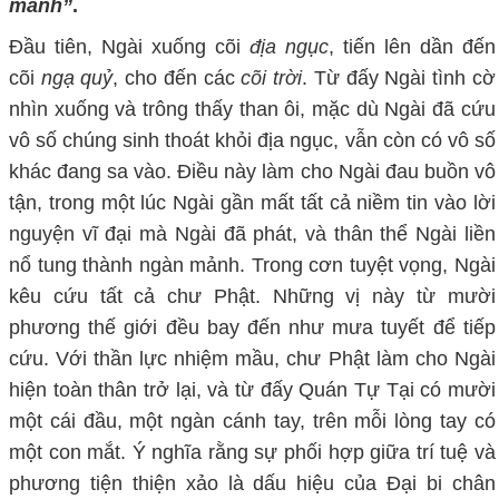
mảnh”
.
Đầu tiên, Ngài xuống cõi
địa ngục
, tiến lên dần đến
cõi
ngạ quỷ
, cho đến các
cõi trời
. Từ đấy Ngài tình cờ
nhìn xuống và trông thấy than ôi, mặc dù Ngài đã cứu
vô số chúng sinh thoát khỏi địa ngục, vẫn còn có vô số
khác đang sa vào. Điều này làm cho Ngài đau buồn vô
tận, trong một lúc Ngài gần mất tất cả niềm tin vào lời
nguyện vĩ đại mà Ngài đã phát, và thân thể Ngài liền
nổ tung thành ngàn mảnh. Trong cơn tuyệt vọng, Ngài
kêu cứu tất cả chư Phật. Những vị này từ mười
phương thế giới đều bay đến như mưa tuyết để tiếp
cứu. Với thần lực nhiệm mầu, chư Phật làm cho Ngài
hiện toàn thân trở lại, và từ đấy Quán Tự Tại có mười
một cái đầu, một ngàn cánh tay, trên mỗi lòng tay có
một con mắt. Ý nghĩa rằng sự phối hợp giữa trí tuệ và
phương tiện thiện xảo là dấu hiệu của Đại bi chân