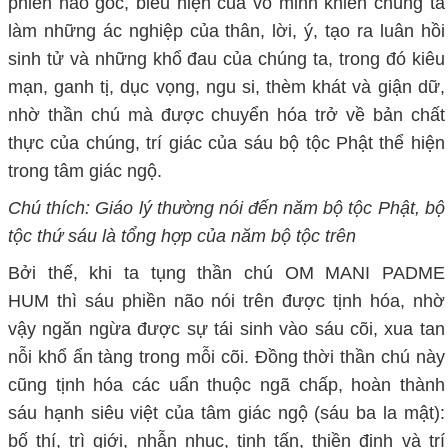
phiền não gốc, biểu hiện của vô minh khiến chúng ta
làm những ác nghiệp của thân, lời, ý, tạo ra luân hồi
sinh tử và những khổ đau của chúng ta, trong đó kiêu
mạn, ganh tị, dục vọng, ngu si, thèm khát và giận dữ,
nhờ thần chú mà được chuyển hóa trở về bản chất
thực của chúng, trí giác của sáu bộ tộc Phật thể hiện
trong tâm giác ngộ.
Chú thích:
Giáo lý thường nói đến năm bộ tộc Phật, bộ
tộc thứ sáu là tổng hợp của năm bộ tộc trên
Bởi thế, khi ta tụng thần chú OM MANI PADME
HUM thì sáu phiền não nói trên được tịnh hóa, nhờ
vậy ngăn ngừa được sự tái sinh vào sáu cõi, xua tan
nỗi khổ ẩn tàng trong mỗi cõi. Đồng thời thần chú này
cũng tịnh hóa các uẩn thuộc ngã chấp, hoàn thành
sáu hạnh siêu việt của tâm giác ngộ (sáu ba la mật):
bố thí, trì giới, nhẫn nhục, tinh tấn, thiền định và trí