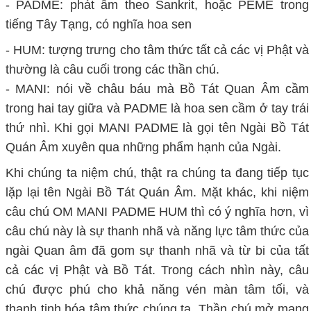
- PADME: phát âm theo Sankrit, hoặc PEME trong
tiếng Tây Tạng, có nghĩa hoa sen
- HUM: tượng trưng cho tâm thức tất cả các vị Phật và
thường là câu cuối trong các thần chú.
- MANI: nói về châu báu mà Bồ Tát Quan Âm cầm
trong hai tay giữa và PADME là hoa sen cầm ở tay trái
thứ nhì. Khi gọi MANI PADME là gọi tên Ngài Bồ Tát
Quán Âm xuyên qua những phẩm hạnh của Ngài.
Khi chúng ta niệm chú, thật ra chúng ta đang tiếp tục
lặp lại tên Ngài Bồ Tát Quán Âm. Mặt khác, khi niệm
câu chú OM MANI PADME HUM thì có ý nghĩa hơn, vì
câu chú này là sự thanh nhã và năng lực tâm thức của
ngài Quan âm đã gom sự thanh nhã và từ bi của tất
cả các vị Phật và Bồ Tát. Trong cách nhìn này, câu
chú được phú cho khả năng vén màn tâm tối, và
thanh tịnh hóa tâm thức chúng ta. Thần chú mở mang