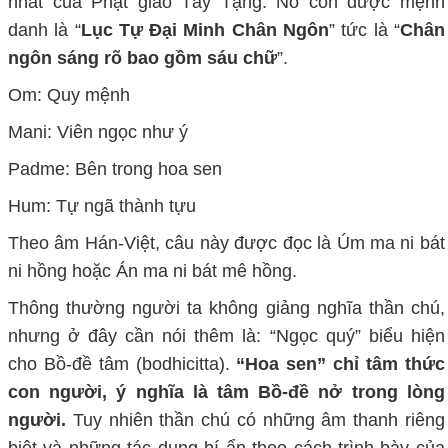
nhất của Phật giáo Tây Tạng. Nó còn được mệnh
danh là “
Lục Tự Đại Minh Chân Ngôn
” tức là “
Chân
ngôn sáng rõ bao gồm sáu chữ
”.
Om: Quy mệnh
Mani: Viên ngọc như ý
Padme: Bên trong hoa sen
Hum: Tự ngã thành tựu
Theo âm Hán-Việt, câu này được đọc là Úm ma ni bát
ni hồng hoặc Án ma ni bát mê hồng.
Thông thường người ta không giảng nghĩa thần chú,
nhưng ở đây cần nói thêm là: “Ngọc quý” biểu hiện
cho Bồ-đề tâm (bodhicitta).
“Hoa sen” chỉ tâm thức
con người, ý nghĩa là tâm Bồ-đề nở trong lòng
người.
Tuy nhiên thần chú có những âm thanh riêng