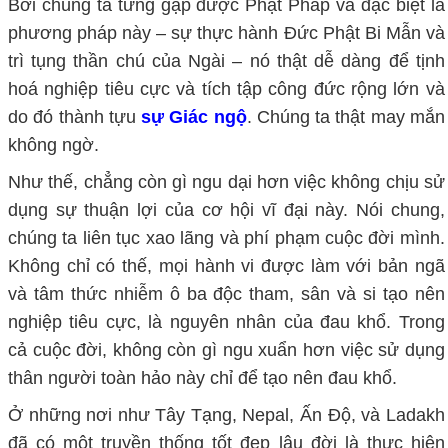
Bởi chúng ta từng gặp được Phật Pháp và đặc biệt là
phương pháp này – sự thực hành Đức Phật Bi Mẫn và
trì tụng thần chú của Ngài – nó thật dễ dàng để tịnh
hoá nghiệp tiêu cực và tích tập công đức rộng lớn và
do đó thành tựu
sự Giác ngộ
. Chúng ta thật may mắn
không ngờ.
Như thế, chẳng còn gì ngu dại hơn việc không chịu sử
dụng sự thuận lợi của cơ hội vĩ đại này. Nói chung,
chúng ta liên tục xao lãng và phí phạm cuộc đời mình.
Không chỉ có thế, mọi hành vi được làm với bản ngã
và tâm thức nhiễm ô ba độc tham, sân và si tạo nên
nghiệp tiêu cực, là nguyên nhân của đau khổ. Trong
cả cuộc đời, không còn gì ngu xuẩn hơn việc sử dụng
thân người toàn hảo này chỉ để tạo nên đau khổ.
Ở những nơi như Tây Tạng, Nepal, Ấn Độ, và Ladakh
đã có một truyền thống tốt đẹp lâu đời là thực hiện