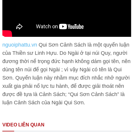
nguoiphattu.vn
Qui Sơn Cảnh Sách là một quyển luận
của Thiền sư Linh Hựu. Do Ngài ở tại núi Quy, người
đương thời nể trọng đức hạnh không dám gọi tên, nên
dùng tên núi để gọi Ngài ; vì vậy Ngài có tên là Qui
Sơn. Quyển luận này nhằm mục đích nhắc nhở người
Lễ rước
Hội thảo
Lễ công
Phật,
Phật
xuất gia phải nổ lực tu hành, để được giải thoát nên
bố quyết
khai mạc
giáo Hà
được đề tựa là Cảnh Sách; “Qui Sơn Cảnh Sách” là
Nhạc
định bổ
mùa
Tĩnh
Phật -LK
luận Cảnh Sách của Ngài Qui Sơn.
nhiệm
Phật đản
Người
trong
Nhạc
Phật
trụ trì
2023,
đàn ông
dòng
Mẹ 95
Phật
giáo
chùa
khánh
đập phá
chảy lịch
tuổi hờn
giáo
huyện
VIDEO LIÊN QUAN
Yên Lạc
thành
tượng
sử - Văn
Đại lễ
dỗi đòi
2022 -
Lộc Hà