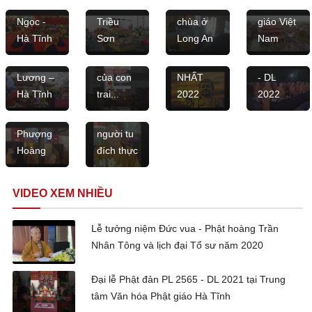
- Thạch
chùa
Phật, đốt
hóa Phật
khánh
tìm bố
NHẠC
tổ chức
Ngọc -
Triều
chùa ở
giáo Việt
thành
mẹ và
PHẬT
đại lễ
Hòa
Hà Tĩnh
Sơn
Long An
Nam
chùa
cách giải
GIÁO
Phật đản
thượng
Thanh
quyết
HAY
PL 2566
Lễ động
Thích
Lương –
của con
NHẤT
- DL
thổ xây
Minh
Hà Tĩnh
trai...
2022
2022
dựng
Thông
chùa
nói về
Phượng
người tu
Hoàng
đích thực
VIDEO XEM NHIỀU
Lễ tưởng niệm Đức vua - Phật hoàng Trần
Nhân Tông và lịch đại Tổ sư năm 2020
Đại lễ Phật đản PL 2565 - DL 2021 tại Trung
tâm Văn hóa Phật giáo Hà Tĩnh