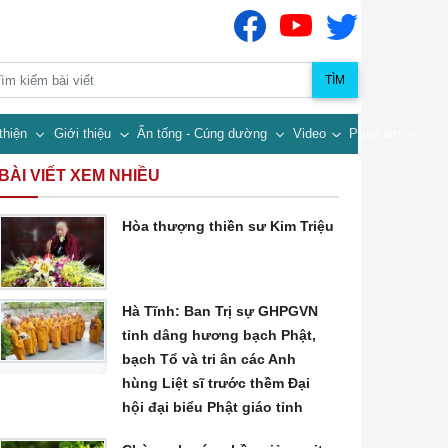
TÌM
thiện
Giới thiệu
Ấn tống - Cúng dường
Video
Pháp âm
BÀI VIẾT XEM NHIỀU
Hòa thượng thiền sư Kim Triệu
Hà Tĩnh: Ban Trị sự GHPGVN
tỉnh dâng hương bạch Phật,
bạch Tổ và tri ân các Anh
hùng Liệt sĩ trước thềm Đại
hội đại biểu Phật giáo tỉnh