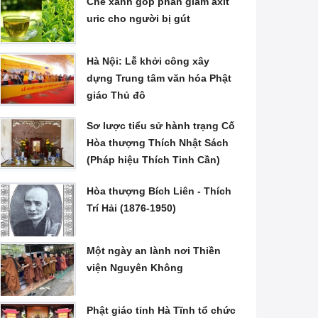
Chè xanh góp phần giảm axit
uric cho người bị gút
Hà Nội: Lễ khởi công xây
dựng Trung tâm văn hóa Phật
giáo Thủ đô
Sơ lược tiểu sử hành trạng Cố
Hòa thượng Thích Nhật Sách
(Pháp hiệu Thích Tinh Cần)
Hòa thượng Bích Liên - Thích
Trí Hải (1876-1950)
Một ngày an lành nơi Thiền
viện Nguyên Không
Phật giáo tỉnh Hà Tĩnh tổ chức