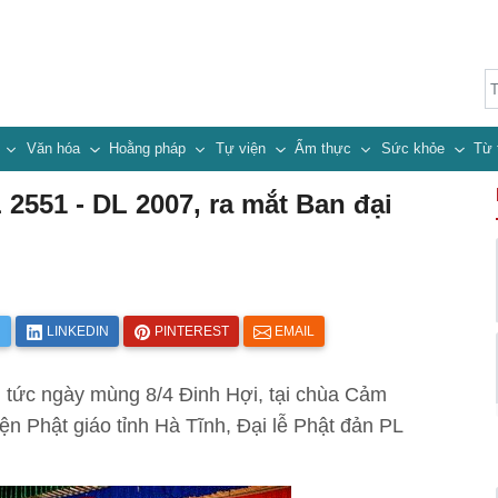
n
Văn hóa
Hoằng pháp
Tự viện
Ẩm thực
Sức khỏe
Từ 
 2551 - DL 2007, ra mắt Ban đại
R
LINKEDIN
PINTEREST
EMAIL
 tức ngày mùng 8/4 Đinh Hợi, tại chùa Cảm
iện Phật giáo tỉnh Hà Tĩnh, Đại lễ Phật đản PL