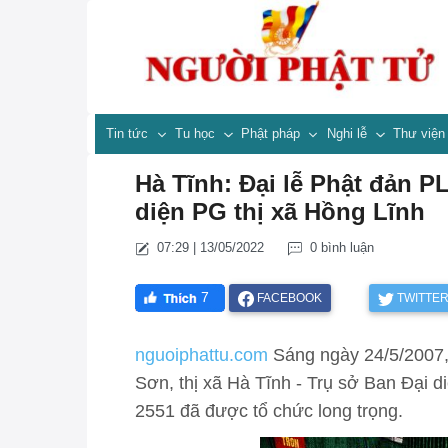
Tin tức
Tu học
Phật pháp
Nghi lễ
Thư việ
Hà Tĩnh: Đại lễ Phật đản PL
diện PG thị xã Hồng Lĩnh
07:29 | 13/05/2022
0 bình luận
7
FACEBOOK
TWITTE
nguoiphattu.com
Sáng ngày 24/5/2007,
Sơn, thị xã Hà Tĩnh - Trụ sở Ban Đại d
2551 đã được tổ chức long trọng.