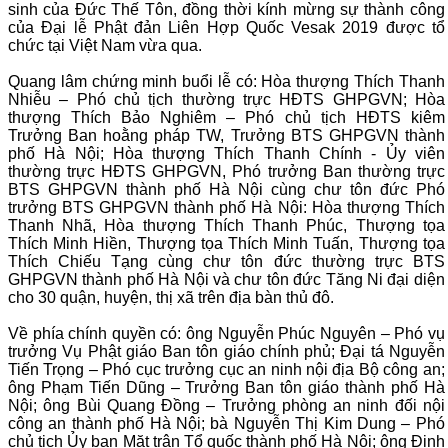
sinh của Đức Thế Tôn, đồng thời kính mừng sự thành công
của Đại lễ Phật đản Liên Hợp Quốc Vesak 2019 được tổ
chức tại Việt Nam vừa qua.
Quang lâm chứng minh buổi lễ có: Hòa thượng Thích Thanh
Nhiễu – Phó chủ tịch thường trực HĐTS GHPGVN; Hòa
thượng Thích Bảo Nghiêm – Phó chủ tịch HĐTS kiêm
Trưởng Ban hoằng pháp TW, Trưởng BTS GHPGVN thành
phố Hà Nội; Hòa thượng Thích Thanh Chính - Ủy viên
thường trực HĐTS GHPGVN, Phó trưởng Ban thường trực
BTS GHPGVN thành phố Hà Nội cùng chư tôn đức Phó
trưởng BTS GHPGVN thành phố Hà Nội: Hòa thượng Thích
Thanh Nhã, Hòa thượng Thích Thanh Phúc, Thượng tọa
Thích Minh Hiền, Thượng tọa Thích Minh Tuấn, Thượng tọa
Thích Chiếu Tạng cùng chư tôn đức thường trực BTS
GHPGVN thành phố Hà Nội và chư tôn đức Tăng Ni đại diện
cho 30 quận, huyện, thị xã trên địa bàn thủ đô.
Về phía chính quyền có: ông Nguyễn Phúc Nguyên – Phó vụ
trưởng Vụ Phật giáo Ban tôn giáo chính phủ; Đại tá Nguyễn
Tiến Trọng – Phó cục trưởng cục an ninh nội địa Bộ công an;
ông Phạm Tiến Dũng – Trưởng Ban tôn giáo thành phố Hà
Nội; ông Bùi Quang Đồng – Trưởng phòng an ninh đối nội
công an thành phố Hà Nội; bà Nguyễn Thị Kim Dung – Phó
chủ tịch Ủy ban Mặt trận Tổ quốc thành phố Hà Nội; ông Đinh