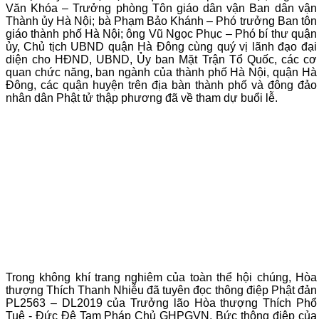
Văn Khóa – Trưởng phòng Tôn giáo dân vận Ban dân vận
Thành ủy Hà Nội; bà Phạm Bảo Khánh – Phó trưởng Ban tôn
giáo thành phố Hà Nội; ông Vũ Ngọc Phục – Phó bí thư quận
ủy, Chủ tịch UBND quận Hà Đông cùng quý vị lãnh đạo đại
diện cho HĐND, UBND, Ủy ban Mặt Trận Tổ Quốc, các cơ
quan chức năng, ban ngành của thành phố Hà Nội, quận Hà
Đông, các quận huyện trên địa bàn thành phố và đông đảo
nhân dân Phật tử thập phương đã về tham dự buổi lễ.
Trong không khí trang nghiêm của toàn thể hội chúng, Hòa
thượng Thích Thanh Nhiễu đã tuyên đọc thông điệp Phật đản
PL2563 – DL2019 của Trưởng lão Hòa thượng Thích Phổ
Tuệ - Đức Đệ Tam Pháp Chủ GHPGVN. Bức thông điệp của