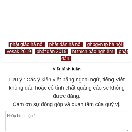
phật giáo hà nội
phật đản hà nội
ghpgvn tp hà nội
vesak 2019
phật đản 2019
ht thích bảo nghiêm
phật
đản
Viết bình luận
Lưu ý : Các ý kiến viết bằng ngoại ngữ, tiếng Việt
không dấu hoặc có tính chất quảng cáo sẽ không
được đăng.
Cám ơn sự đóng góp và quan tâm của quý vị.