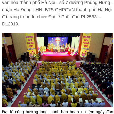
văn hóa thành phố Hà Nội - số 7 đường Phùng Hưng -
quận Hà Đông - HN, BTS GHPGVN thành phố Hà Nội
đã trang trọng tổ chức Đại lễ Phật đản PL2563 –
DL2019.
Đại lễ cùng hướng lòng thành hân hoan kỉ niệm ngày đản