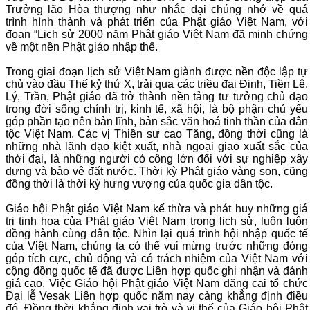
Trưởng lão Hòa thượng như nhắc đại chúng nhớ về quá
trình hình thành và phát triển của Phật giáo Việt Nam, với
đoạn “
Lịch sử 2000 năm Phật giáo Việt Nam đã minh chứng
về một nền Phật giáo nhập thế.
Trong giai đoạn lịch sử Việt Nam giành được nền độc lập tự
chủ vào đầu Thế kỷ thứ X, trải qua các triều đại Đinh, Tiền Lê,
Lý, Trần, Phật giáo đã trở thành nền tảng tư tưởng chủ đạo
trong đời sống chính trị, kinh tế, xã hội, là bộ phận chủ yếu
góp phần tạo nên bản lĩnh, bản sắc văn hoá tinh thần của dân
tộc Việt Nam. Các vị Thiền sư cao Tăng, đồng thời cũng là
những nhà lãnh đạo kiệt xuất, nhà ngoại giao xuất sắc của
thời đại, là những người có công lớn đối với sự nghiệp xây
dựng và bảo vệ đất nước. Thời kỳ Phật giáo vàng son, cũng
đồng thời là thời kỳ hưng vượng của quốc gia dân tộc.
Giáo hội Phật giáo Việt Nam kế thừa và phát huy những giá
trị tinh hoa của Phật giáo Việt Nam trong lịch sử, luôn luôn
đồng hành cùng dân tộc. Nhìn lại quá trình hội nhập quốc tế
của Việt Nam, chúng ta có thể vui mừng trước những đóng
góp tích cực, chủ động và có trách nhiệm của Việt Nam với
cộng đồng quốc tế đã được Liên hợp quốc ghi nhận và đánh
giá cao. Việc Giáo hội Phật giáo Việt Nam đăng cai tổ chức
Đại lễ Vesak Liên hợp quốc năm nay càng khẳng định điều
đó. Đồng thời khẳng định vai trò và vị thế của Giáo hội Phật