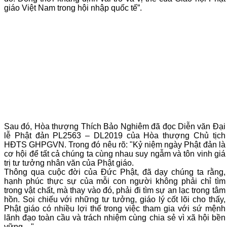
giáo Việt Nam trong hội nhập quốc tế
”.
Sau đó, Hòa thượng Thích Bảo Nghiêm đã đọc Diễn văn Đại
lễ Phật đản PL2563 – DL2019 của Hòa thượng Chủ tịch
HĐTS GHPGVN. Trong đó nêu rõ: "
Kỷ niệm ngày Phật đản là
cơ hội để tất cả chúng ta cùng nhau suy ngẫm và tôn vinh giá
trị tư tưởng nhân văn của Phật giáo.
Thông qua cuộc đời của Đức Phật, đã dạy chúng ta rằng,
hạnh phúc thực sự của mỗi con người không phải chỉ tìm
trong vật chất, mà thay vào đó, phải đi tìm sự an lạc trong tâm
hồn. Soi chiếu với những tư tưởng, giáo lý cốt lõi cho thấy,
Phật giáo có nhiều lợi thế trong việc tham gia với sứ mệnh
lãnh đạo toàn cầu và trách nhiệm cùng chia sẻ vì xã hội bền
vững…
".