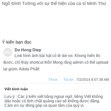
Ngô Đình Tường với sự thể hiện của ca sĩ Minh Thư
Ý kiến bạn đọc
Do Hong Diep
DO
Link hình ảnh bài hát có lẽ die roi. Khong hiển thị
HO
được, chỉ tháy shortcut thôi! Mong rằng admin có thể upload
lại giùm. Adida Phật!
NG
DIE
Thích
Trả lời
7/2/2014 8:07:38 AM
P
Viết bình luận
Lưu ý : Các ý kiến viết bằng ngoại ngữ, tiếng Việt không
dấu hoặc có tính chất quảng cáo sẽ không được đăng.
Cám ơn sự đóng góp và quan tâm của quý vị.