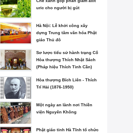
Chè xanh góp phần giảm axit
uric cho người bị gút
Hà Nội: Lễ khởi công xây
dựng Trung tâm văn hóa Phật
giáo Thủ đô
Sơ lược tiểu sử hành trạng Cố
Hòa thượng Thích Nhật Sách
(Pháp hiệu Thích Tinh Cần)
Hòa thượng Bích Liên - Thích
Trí Hải (1876-1950)
Một ngày an lành nơi Thiền
viện Nguyên Không
Phật giáo tỉnh Hà Tĩnh tổ chức