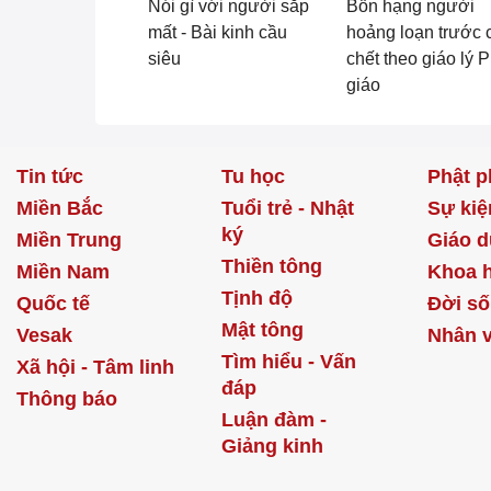
Nói gì với người sắp
Bốn hạng người
mất - Bài kinh cầu
hoảng loạn trước 
siêu
chết theo giáo lý 
giáo
Tin tức
Tu học
Phật p
Miền Bắc
Tuổi trẻ - Nhật
Sự kiệ
ký
Miền Trung
Giáo d
Thiền tông
Miền Nam
Khoa 
Tịnh độ
Quốc tế
Đời s
Mật tông
Vesak
Nhân v
Tìm hiểu - Vấn
Xã hội - Tâm linh
đáp
Thông báo
Luận đàm -
Giảng kinh