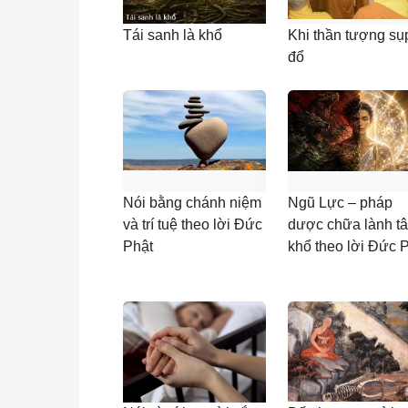
Tái sanh là khổ
Khi thần tượng sụ
đổ
Nói bằng chánh niệm
Ngũ Lực – pháp
và trí tuệ theo lời Đức
dược chữa lành t
Phật
khổ theo lời Đức 