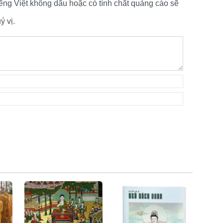
tiếng Việt không dấu hoặc có tính chất quảng cáo sẽ
 vị.