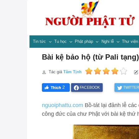
Tin tức
Tu học
Phật pháp
Nghi lễ
Thư việ
Bài kệ bảo hộ (từ Pali tạng)
Tác giả
Tâm Tịnh
2
FACEBOOK
TWITTE
nguoiphattu.com
Bồ-tát lại đảnh lễ các
công đức của chư Phật với bài kệ thứ h