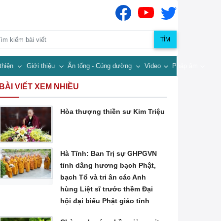
TÌM
thiện
Giới thiệu
Ấn tống - Cúng dường
Video
Pháp âm
BÀI VIẾT XEM NHIỀU
Hòa thượng thiền sư Kim Triệu
Hà Tĩnh: Ban Trị sự GHPGVN
tỉnh dâng hương bạch Phật,
bạch Tổ và tri ân các Anh
hùng Liệt sĩ trước thềm Đại
hội đại biểu Phật giáo tỉnh