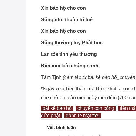
Xin bảo hộ cho con
Sống nhu thuận trí tuệ
Xin bảo hộ cho con
Sống thường tùy Phật học
Lan tỏa tình yêu thương
Đến mọi loài chúng sanh
Tâm Tịnh
(cảm tác từ bài kệ bảo hộ_chuyệ
*Ngày xưa Tiền thân của Đức Phật là con c
che chở an toàn mỗi ngày mỗi đêm (700 năm s
bài kệ bảo hộ
chuyện con công
tiền th
đức phật
đảnh lễ mặt trời
Viết bình luận