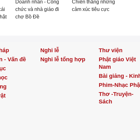
Doanh nhân - Công
Chiến thắng những
cái
chức và nhà giáo đi
cảm xúc tiêu cực
Phật
chợ Bồ Đề
háp
Nghi lễ
Thư viện
n - Vấn đề
Nghi lễ tổng hợp
Phật giáo Việt
Nam
ục
Bài giảng - Kin
học
Phim-Nhạc Phậ
ống
Thơ -Truyện-
ật
Sách