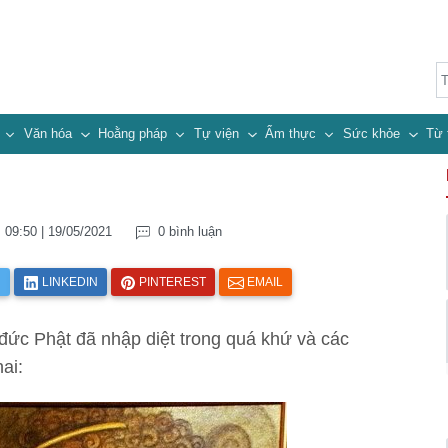
n
Văn hóa
Hoằng pháp
Tự viện
Ẩm thực
Sức khỏe
Từ 
09:50 | 19/05/2021
0 bình luận
R
LINKEDIN
PINTEREST
EMAIL
 đức Phật đã nhập diệt trong quá khứ và các
ai: