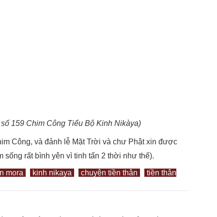
n số 159 Chim Công Tiểu Bộ Kinh Nikàya)
him Công, và đảnh lễ Mặt Trời và chư Phật xin được
ống rất bình yên vì tinh tấn 2 thời như thế).
ân mora
kinh nikaya
chuyện tiền thân
tiền thân