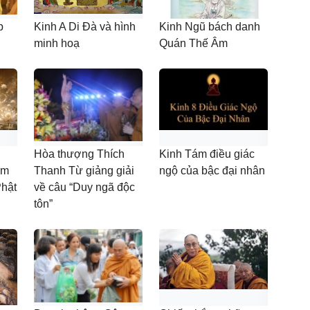
p
Kinh A Di Đà và hình
Kinh Ngũ bách danh
minh hoạ
Quán Thế Âm
Hòa thượng Thích
Kinh Tám điều giác
âm
Thanh Từ giảng giải
ngộ của bậc đại nhân
Phật
về câu “Duy ngã độc
tôn”