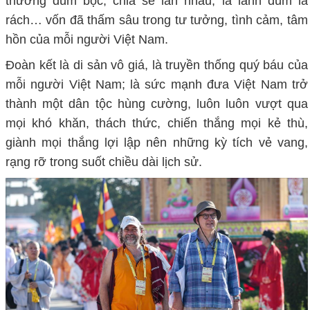
thương đùm bọc, chia sẻ lẫn nhau, lá lành đùm lá
rách… vốn đã thấm sâu trong tư tưởng, tình cảm, tâm
hồn của mỗi người Việt Nam.
Đoàn kết là di sản vô giá, là truyền thống quý báu của
mỗi người Việt Nam; là sức mạnh đưa Việt Nam trở
thành một dân tộc hùng cường, luôn luôn vượt qua
mọi khó khăn, thách thức, chiến thắng mọi kẻ thù,
giành mọi thắng lợi lập nên những kỳ tích vẻ vang,
rạng rỡ trong suốt chiều dài lịch sử.