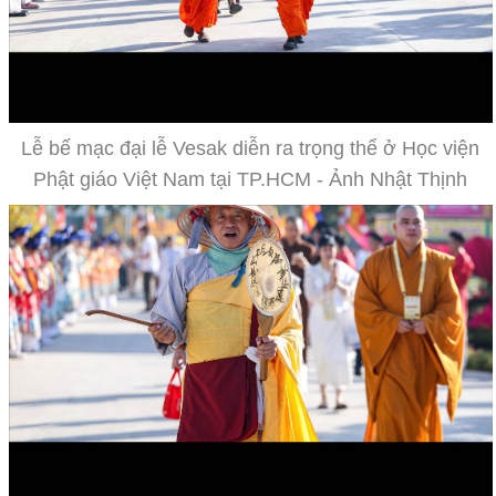
Lễ bế mạc đại lễ Vesak diễn ra trọng thể ở Học viện
Phật giáo Việt Nam tại TP.HCM - Ảnh Nhật Thịnh