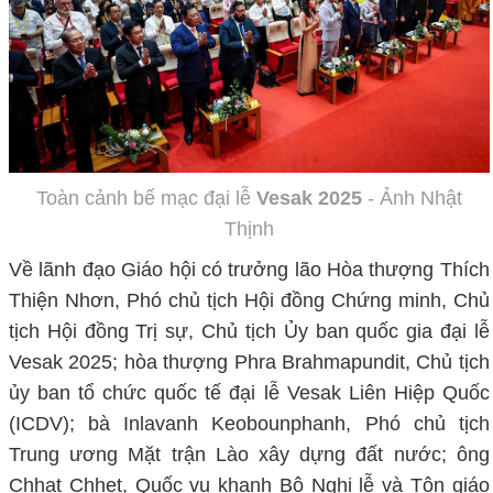
Toàn cảnh bế mạc đại lễ
Vesak 2025
- Ảnh Nhật
Thịnh
Về lãnh đạo Giáo hội có trưởng lão Hòa thượng Thích
Thiện Nhơn, Phó chủ tịch Hội đồng Chứng minh, Chủ
tịch Hội đồng Trị sự, Chủ tịch Ủy ban quốc gia đại lễ
Vesak 2025; hòa thượng Phra Brahmapundit, Chủ tịch
ủy ban tổ chức quốc tế đại lễ Vesak Liên Hiệp Quốc
(ICDV); bà Inlavanh Keobounphanh, Phó chủ tịch
Trung ương Mặt trận Lào xây dựng đất nước; ông
Chhat Chhet, Quốc vụ khanh Bộ Nghi lễ và Tôn giáo