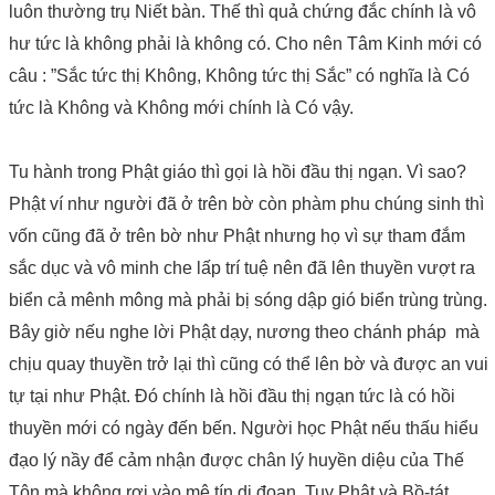
luôn thường trụ Niết bàn. Thế thì quả chứng đắc chính là vô
hư tức là không phải là không có. Cho nên Tâm Kinh mới có
câu : ”Sắc tức thị Không, Không tức thị Sắc” có nghĩa là Có
tức là Không và Không mới chính là Có vậy.
Tu hành trong Phật giáo thì gọi là hồi đầu thị ngạn. Vì sao?
Phật ví như người đã ở trên bờ còn phàm phu chúng sinh thì
vốn cũng đã ở trên bờ như Phật nhưng họ vì sự tham đắm
sắc dục và vô minh che lấp trí tuệ nên đã lên thuyền vượt ra
biển cả mênh mông mà phải bị sóng dập gió biển trùng trùng.
Bây giờ nếu nghe lời Phật dạy, nương theo chánh pháp mà
chịu quay thuyền trở lại thì cũng có thể lên bờ và được an vui
tự tại như Phật. Đó chính là hồi đầu thị ngạn tức là có hồi
thuyền mới có ngày đến bến. Người học Phật nếu thấu hiểu
đạo lý nầy để cảm nhận được chân lý huyền diệu của Thế
Tôn mà không rơi vào mê tín dị đoan. Tuy Phật và Bồ-tát