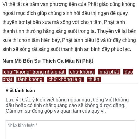
Vì thế tất cả trăm vạn phương tiện của Phật giáo cũng không
ngoài mục đích giúp chúng sinh hồi đầu thị ngạn để quay
thuyền trở lại bến xưa mà sống với chơn tâm, Phật tánh
thanh tịnh thường hằng sáng suốt trong ta. Thuyền về lại bến
xưa thì chơn tâm hiển bày, Phật tánh biểu lộ và từ đây chúng
sinh sẽ sống rất sáng suốt thanh tịnh an bình đầy phúc lạc.
Nam Mô Bổn Sư Thích Ca Mâu Ni Phật
chữ "không" trong nhà phật
chữ không
nhà phật
đạo
phật
tánh không
chữ không là gì
thiền
Viết bình luận
Lưu ý : Các ý kiến viết bằng ngoại ngữ, tiếng Việt không
dấu hoặc có tính chất quảng cáo sẽ không được đăng.
Cám ơn sự đóng góp và quan tâm của quý vị.