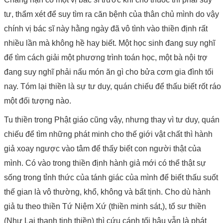
tư, thẩm xét để suy tìm ra căn bệnh của thân chủ mình do vậy
chính vị bác sĩ này hằng ngày đã vô tình vào thiền định rất
nhiều lần mà không hề hay biết. Một học sinh đang suy nghĩ
để tìm cách giải một phương trình toán học, một bà nội trợ
đang suy nghĩ phải nấu món ăn gì cho bửa cơm gia đình tối
nay. Tóm lại thiền là sự tư duy, quán chiếu để thấu biết rốt ráo
một đối tượng nào.
Tu thiền trong Phật giáo cũng vậy, nhưng thay vì tư duy, quán
chiếu để tìm những phát minh cho thế giới vật chất thì hành
giả xoay ngược vào tâm để thấy biết con người thật của
mình. Có vào trong thiền định hành giả mới có thể thật sự
sống trong tỉnh thức của tánh giác của mình để biết thấu suốt
thế gian là vô thường, khổ, không và bất tịnh. Cho dù hành
giả tu theo thiền Tứ Niệm Xứ (thiền minh sát,), tổ sư thiền
(Như Lai thanh tịnh thiền) thì cứu cánh tối hậu vẫn là phát