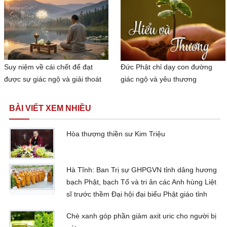
Suy niệm về cái chết để đạt
Đức Phật chỉ dạy con đường
được sự giác ngộ và giải thoát
giác ngộ và yêu thương
BÀI VIẾT XEM NHIỀU
Hòa thượng thiền sư Kim Triệu
Hà Tĩnh: Ban Trị sự GHPGVN tỉnh dâng hương
bạch Phật, bạch Tổ và tri ân các Anh hùng Liệt
sĩ trước thềm Đại hội đại biểu Phật giáo tỉnh
Chè xanh góp phần giảm axit uric cho người bị