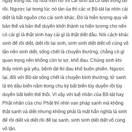
ngay trong lúc nụ hoa mới nở thì cái sinh đã có diệt trong đó
rồi. Ngược lại trong lúc nó tàn úa thì các vị Bồ-tát lại nhìn cái
diệt là bắt nguồn cho cái sinh khác. Đó là hiện tượng quy về
bản thể và bản thể duyên khởi thành ra hiện tượng cho nên
có cái gì là thật sinh hay cái gì là thật diệt đâu. Nói cách khác
sinh để rồi diệt, diệt rồi lại sinh, sinh sinh diệt diệt vô cùng vô
tận nên sinh diệt, sống chết là chuyện thường, chẳng có gì
quan trọng nên không còn lo sợ, khổ đau. Chúng sinh khi
thấy mình già yếu, bệnh tật thì đau khổ buồn phiền. Ngược
lại, đối với Bồ-tát sống chết là chuyện bình thường, tử sanh
là trò dâu biển nằm trong chu kỳ bất biến tùy duyên rồi tùy
duyên bất biến thế thôi. Vì vậy với tuệ nhãn của Bồ-tát hay
Phật nhãn của chư Phật thì nhìn vạn pháp sanh mà không
thật sanh và diệt nhưng không phải là mất hẳn nghĩa là sinh
để rồi diệt và diệt rồi để lại sanh, sinh sinh diệt diệt vô cùng
vô tận.