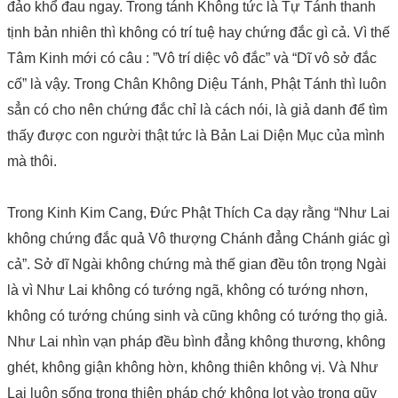
đảo khổ đau ngay. Trong tánh Không tức là Tự Tánh thanh
tịnh bản nhiên thì không có trí tuệ hay chứng đắc gì cả. Vì thế
Tâm Kinh mới có câu : ”Vô trí diệc vô đắc” và “Dĩ vô sở đắc
cố” là vậy. Trong Chân Không Diệu Tánh, Phật Tánh thì luôn
sẳn có cho nên chứng đắc chỉ là cách nói, là giả danh để tìm
thấy được con người thật tức là Bản Lai Diện Mục của mình
mà thôi.
Trong Kinh Kim Cang, Đức Phật Thích Ca dạy rằng “Như Lai
không chứng đắc quả Vô thượng Chánh đẳng Chánh giác gì
cả”. Sở dĩ Ngài không chứng mà thế gian đều tôn trọng Ngài
là vì Như Lai không có tướng ngã, không có tướng nhơn,
không có tướng chúng sinh và cũng không có tướng thọ giả.
Như Lai nhìn vạn pháp đều bình đẳng không thương, không
ghét, không giận không hờn, không thiên không vị. Và Như
Lai luôn sống trong thiện pháp chớ không lọt vào trong qũy