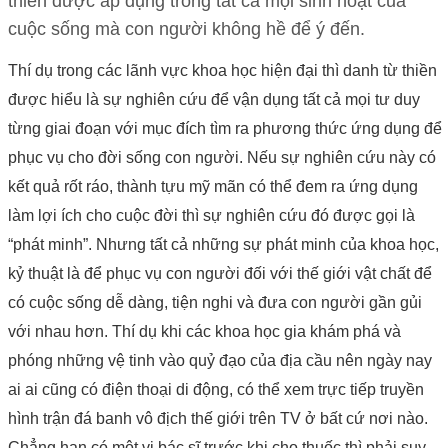
thiền được áp dụng trong tất cả mọi sinh hoạt của
cuộc sống mà con người không hề để ý đến.
Thí dụ trong các lãnh vực khoa học hiện đại thì danh từ thiền
được hiểu là sự nghiên cứu để vận dụng tất cả mọi tư duy
từng giai đoạn với mục đích tìm ra phương thức ứng dụng để
phục vụ cho đời sống con người. Nếu sự nghiên cứu này có
kết quả rốt ráo, thành tựu mỹ mãn có thể đem ra ứng dụng
làm lợi ích cho cuộc đời thì sự nghiên cứu đó được gọi là
“phát minh”. Nhưng tất cả những sự phát minh của khoa học,
kỷ thuật là để phục vụ con người đối với thế giới vật chất để
có cuộc sống dễ dàng, tiện nghi và đưa con người gần gủi
với nhau hơn. Thí dụ khi các khoa học gia khám phá và
phóng những vệ tinh vào quỷ đạo của địa cầu nên ngày nay
ai ai cũng có điện thoại di động, có thể xem trực tiếp truyền
hình trận đá banh vô địch thế giới trên TV ở bất cứ nơi nào.
Chẳng hạn có một vị bác sĩ trước khi cho thuốc thì phải suy