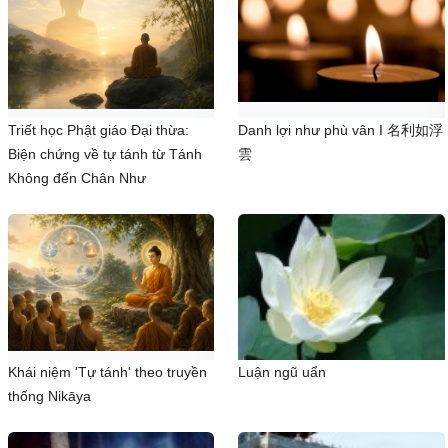
Triết học Phật giáo Đại thừa:
Danh lợi như phù vân I 名利如浮
Biện chứng về tự tánh từ Tánh
雲
Không đến Chân Như
Khái niệm 'Tự tánh' theo truyền
Luận ngũ uẩn
thống Nikāya