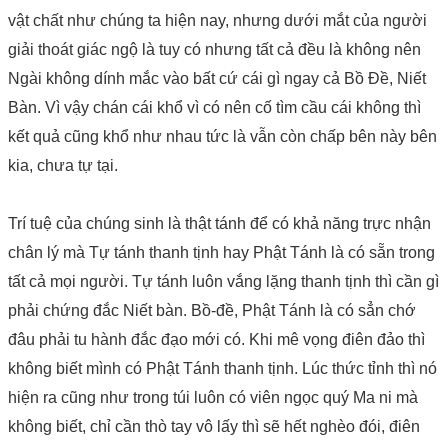
vật chất như chúng ta hiện nay, nhưng dưới mắt của người
giải thoát giác ngộ là tuy có nhưng tất cả đều là không nên
Ngài không dính mắc vào bất cứ cái gì ngay cả Bồ Đề, Niết
Bàn. Vì vậy chán cái khổ vì có nên cố tìm cầu cái không thì
kết quả cũng khổ như nhau tức là vẫn còn chấp bên này bên
kia, chưa tự tại.
Trí tuệ của chúng sinh là thật tánh để có khả năng trực nhận
chân lý mà Tự tánh thanh tịnh hay Phật Tánh là có sẵn trong
tất cả mọi người. Tự tánh luôn vắng lặng thanh tịnh thì cần gì
phải chứng đắc Niết bàn. Bồ-đề, Phật Tánh là có sẳn chớ
đâu phải tu hành đắc đạo mới có. Khi mê vọng điên đảo thì
không biết mình có Phật Tánh thanh tịnh. Lúc thức tỉnh thì nó
hiện ra cũng như trong túi luôn có viên ngọc quý Ma ni mà
không biết, chỉ cần thò tay vô lấy thì sẽ hết nghèo đói, điên