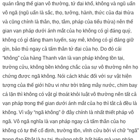
quán rằng thế gian vô thường, tứ đại khổ, không và ngũ uẩn
vô ngã (ngũ uẩn là sắc, thọ, tưởng, hành, thức của đại thừa
và cũng chính là thân, thọ, tâm, pháp của tiểu thừa) nên thế
gian vạn pháp dưới ánh mắt của họ không có gì đáng quý,
không có gì đáng tham luyến, say mê, không có gì đáng giữ
gìn, bảo thủ ngay cả tấm thân tứ đại của họ. Do đó cái
“không” của hàng Thanh văn là vạn pháp không tồn tại,
trường cửu, không bền không chắc của sự vô thường nên họ
chứng được ngã không. Nói cách khác đối với sự vật hiện
tượng của thế giới hữu vi như trời trăng mây nước, chim bay
cá lặn thì không có vật gì thoát khỏi luật vô thường nên tất cả
vạn pháp trong thế gian dưới ánh mắt của họ thì tât cả đều là
không. Vì vậy “ngã không” ở đây chính là nhất thiết pháp vô
ngã. Vô ngã nghĩa là vạn pháp ngay cả tấm thân của họ
không có tự thể cố định, trường tồn, vĩnh cửu bởi vì chữ “ngã”
trong đạo Phật là tự tại, thường nhất, bất biến mà vạn pháp