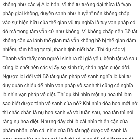
không như các vị A la hán. Vì thế tư tưởng đại thừa là “vạn
pháp giai không, duyên sanh như huyễn” nên không chấp
vào sự hiện hữu của thế gian vũ trụ nghĩa là tuy vạn pháp có
đó mà trong tâm vẫn cứ như không. Vì không chấp nên Bồ tát
không cần xa lánh thế gian mà vẫn không hề bị thế gian đắm
nhiễm, tâm hằng tự tại, thanh tịnh niết bàn. Thí dụ các vị
Thanh văn thấy con người sinh ra rồi già yếu, bệnh tật và sau
cùng là chết nên các vị ấy sợ sinh tử, chán ngán cuộc đời.
Ngược lại đối với Bồ tát quán pháp vô sanh nghĩa là khi tư
duy quán chiếu để nhìn vạn pháp vô sanh thì cũng có nghĩa
là nhìn vạn pháp vô diệt. Thí dụ khi nhìn một nụ hoa thì làm
sao biết được tánh vô sanh của nó? Khi nhìn đóa hoa mới nở
thì chắc chắn là nụ hoa sanh và vài tuần sau, hoa tàn thì nói
rằng nụ hoa diệt. Nhưng đây chỉ là cái nhìn thiển cận của
phàm nhân, còn cái nhìn của Bồ-tát ngộ được vô sanh là