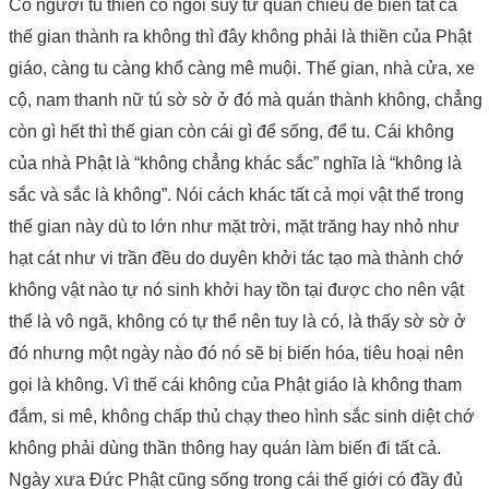
Có người tu thiền cố ngồi suy tư quán chiếu để biến tất cả
thế gian thành ra không thì đây không phải là thiền của Phật
giáo, càng tu càng khổ càng mê muội. Thế gian, nhà cửa, xe
cộ, nam thanh nữ tú sờ sờ ở đó mà quán thành không, chẳng
còn gì hết thì thế gian còn cái gì để sống, để tu. Cái không
của nhà Phật là “không chẳng khác sắc” nghĩa là “không là
sắc và sắc là không”. Nói cách khác tất cả mọi vật thể trong
thế gian này dù to lớn như mặt trời, mặt trăng hay nhỏ như
hạt cát như vi trần đều do duyên khởi tác tạo mà thành chớ
không vật nào tự nó sinh khởi hay tồn tại được cho nên vật
thể là vô ngã, không có tự thể nên tuy là có, là thấy sờ sờ ở
đó nhưng một ngày nào đó nó sẽ bị biến hóa, tiêu hoại nên
gọi là không. Vì thế cái không của Phật giáo là không tham
đắm, si mê, không chấp thủ chạy theo hình sắc sinh diệt chớ
không phải dùng thần thông hay quán làm biến đi tất cả.
Ngày xưa Đức Phật cũng sống trong cái thế giới có đầy đủ