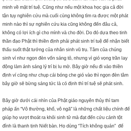
minh về mặt trí tuệ. Cũng như nếu một khoa học gia cả đời
tận tụy nghiên cứu mà cuối cùng không tìm ra được một phát
minh nào thì sự nghiên cứu kia cũng không đến đâu cả,
không có lợi ích gì cho mình và cho đời. Do đó dựa theo tinh
thần đạo Phật thì thiền định phải phát sinh trí tuệ để nhận biết
thấu suốt thật tướng của nhân sinh vũ trụ. Tâm của chúng
sinh ví như ngọn đèn vốn sáng tỏ, nhưng vì gió vọng trần lay
động làm ánh sáng lý trí bị lu mờ. Bây giờ nếu đi vào thiền
định ví cũng như chụp cái bóng che gió vào thì ngọn đèn tâm
bây giờ sẽ bừng sáng tức là có định thì trí tuệ sẽ phát sinh.
Bây giờ dưới cái nhìn của Phật giáo nguyên thủy thì tam
pháp ấn “Vô thường, khổ, vô ngã” là những chất liệu chính để
giúp họ vượt thoát ra khỏi sinh tử mà đạt đến cứu cánh tột
đỉnh là thanh tịnh Niết bàn. Họ dùng “Tích không quán” để