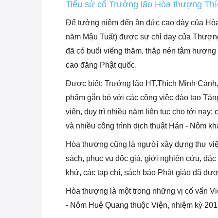
Tiểu sử cố Trưởng lão Hòa thượng Th
Để tưởng niệm đến ân đức cao dày của Hò
năm Mậu Tuất) được sự chỉ dạy của Thượn
đã có buổi viếng thăm, thắp nén tâm hương
cao đăng Phật quốc.
Được biết: Trưởng lão HT.Thích Minh Cảnh,
phẩm gắn bó với các công việc đào tạo Tăng
viện, duy trì nhiều năm liên tục cho tới na
và nhiều công trình dịch thuật Hán - Nôm kh
Hòa thượng cũng là người xây dựng thư việ
sách, phục vụ độc giả, giới nghiên cứu, đặc 
khứ, các tạp chí, sách báo Phật giáo đã đư
Hòa thượng là một trong những vị cố vấn 
- Nôm Huệ Quang thuộc Viện, nhiệm kỳ 201