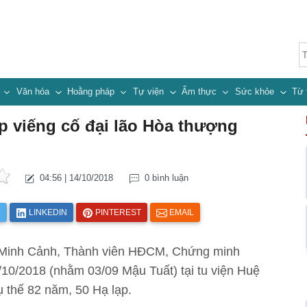
n
Văn hóa
Hoằng pháp
Tự viện
Ẩm thực
Sức khỏe
Từ 
 viếng cố đại lão Hòa thượng
04:56 | 14/10/2018
0 bình luận
R
LINKEDIN
PINTEREST
EMAIL
 Minh Cảnh, Thành viên HĐCM, Chứng minh
0/2018 (nhằm 03/09 Mậu Tuất) tại tu viện Huệ
 thế 82 năm, 50 Hạ lạp.