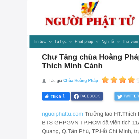
Tin tức
Tu học
Phật pháp
Nghi lễ
Thư việ
Chư Tăng chùa Hoằng Pháp
Thích Minh Cảnh
Tác giả
Chùa Hoằng Pháp
1
FACEBOOK
TWITTE
nguoiphattu.com
Trưởng lão HT.Thích
BTS GHPGVN TP.HCM đã viên tịch 11/1
Quang, Q.Tân Phú, TP.Hồ Chí Minh, trụ