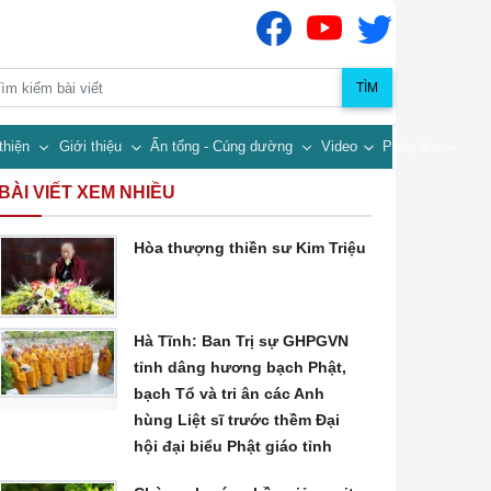
TÌM
thiện
Giới thiệu
Ấn tống - Cúng dường
Video
Pháp âm
BÀI VIẾT XEM NHIỀU
Hòa thượng thiền sư Kim Triệu
Hà Tĩnh: Ban Trị sự GHPGVN
tỉnh dâng hương bạch Phật,
bạch Tổ và tri ân các Anh
hùng Liệt sĩ trước thềm Đại
hội đại biểu Phật giáo tỉnh