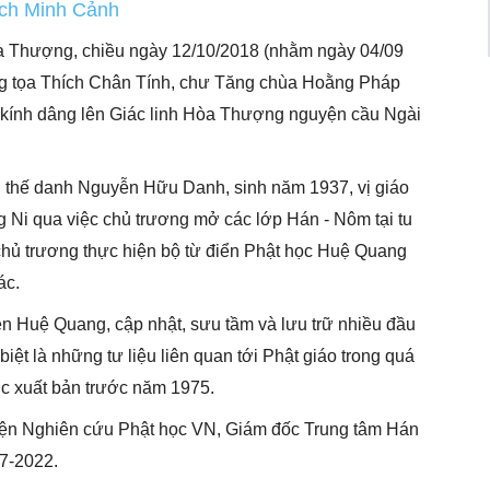
ích Minh Cảnh
a Thượng, chiều ngày 12/10/2018 (nhằm ngày 04/09
g tọa Thích Chân Tính, chư Tăng chùa Hoằng Pháp
 kính dâng lên Giác linh Hòa Thượng nguyện cầu Ngài
 thế danh Nguyễn Hữu Danh, sinh năm 1937, vị giáo
 Ni qua việc chủ trương mở các lớp Hán - Nôm tại tu
y; chủ trương thực hiện bộ từ điển Phật học Huệ Quang
ác.
n Huệ Quang, cập nhật, sưu tầm và lưu trữ nhiều đầu
biệt là những tư liệu liên quan tới Phật giáo trong quá
ợc xuất bản trước năm 1975.
Viện Nghiên cứu Phật học VN, Giám đốc Trung tâm Hán
7-2022.