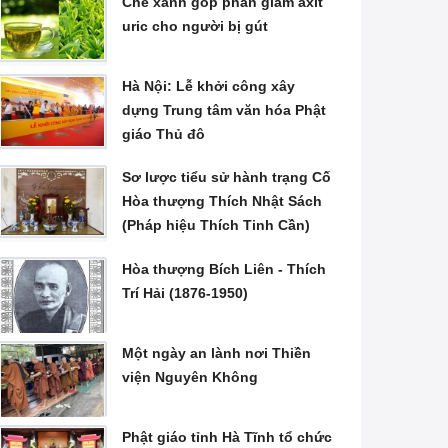
Chè xanh góp phần giảm axit
uric cho người bị gút
Hà Nội: Lễ khởi công xây
dựng Trung tâm văn hóa Phật
giáo Thủ đô
Sơ lược tiểu sử hành trạng Cố
Hòa thượng Thích Nhật Sách
(Pháp hiệu Thích Tinh Cần)
Hòa thượng Bích Liên - Thích
Trí Hải (1876-1950)
Một ngày an lành nơi Thiền
viện Nguyên Không
Phật giáo tỉnh Hà Tĩnh tổ chức