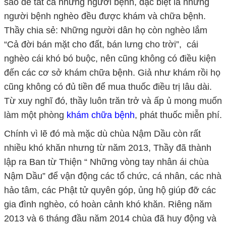
sao để tất cả những người bệnh, đặc biệt là những
người bệnh nghèo đều được khám và chữa bệnh.
Thầy chia sẻ: Những người dân họ còn nghèo lắm
“Cả đời bán mặt cho đất, bán lưng cho trời”, cái
nghèo cái khó bó buộc, nên cũng không có điều kiện
đến các cơ sở khám chữa bệnh. Giả như khám rồi họ
cũng không có đủ tiền để mua thuốc điều trị lâu dài.
Từ xuy nghĩ đó, thầy luôn trăn trở và ấp ủ mong muốn
làm một phòng
khám chữa bệnh
, phát thuốc miễn phí.
Chính vì lẽ đó mà mặc dù chùa Nậm Dầu còn rất
nhiều khó khăn nhưng từ năm 2013, Thầy đã thành
lập ra Ban từ Thiện “ Những vòng tay nhân ái chùa
Nậm Dầu” để vận động các tổ chức, cá nhân, các nhà
hảo tâm, các Phật tử quyên góp, ủng hộ giúp đỡ các
gia đình nghèo, có hoàn cảnh khó khăn. Riêng năm
2013 và 6 tháng đầu năm 2014 chùa đã huy động và