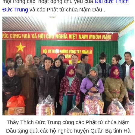
một trong các hoạt động chủ yếu của
Đại đức Thích
Đức Trung
và các Phật tử chùa Nậm Dầu .
Thầy Thích Đức Trung cùng các Phật tử chùa Nậm
Dầu tặng quà các hộ nghèo huyện Quản Bạ tỉnh Hà