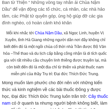
Ban từ Thiện “ Những vòng tay nhân ái Chùa Nậm
Dầu” để vận động các tổ chức, cá nhân, các nhà hảo
tâm, các Phật tử quyên góp, ủng hộ giúp đỡ các gia
đình nghèo, có hoàn cảnh khó khăn
Mỗi khi nhắc tới
Chùa Nậm Dầu
, xã Ngọc Linh, huyện Vị
Xuyên, tỉnh Hà Giang những người dân nơi đây không chỉ
biết đến đó là một ngôi chùa cổ thời nhà Trần được Bộ Văn
hóa –Thể thao và du lịch cấp bằng công nhận là di tích quốc
gia với rất nhiều câu chuyện linh thiêng được truyền lại, mà
còn biết đến đó là một địa chỉ từ thiện và phát thuốc nam
miễn phí của thầy Trụ trì: Đại đức Thích Đức Trung.
Mong muốn làm phước cho đời nên với những kiến
thức và kinh nghiệm về các bài thuốc Đông y được
học, Đại đức Thích Đức Trung luôn trăn trở:
Cây thuốc
nam
có ở quanh ta nhưng người bệnh không biết, làm