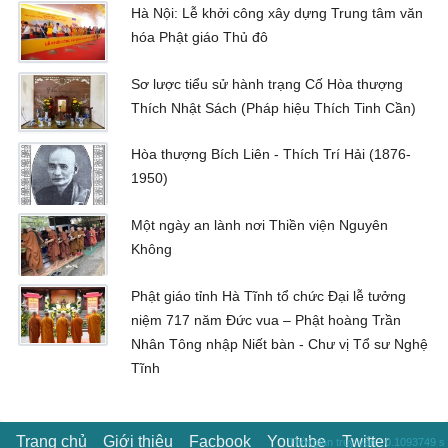
Hà Nội: Lễ khởi công xây dựng Trung tâm văn
hóa Phật giáo Thủ đô
Sơ lược tiểu sử hành trạng Cố Hòa thượng
Thích Nhật Sách (Pháp hiệu Thích Tinh Cần)
Hòa thượng Bích Liên - Thích Trí Hải (1876-
1950)
Một ngày an lành nơi Thiền viện Nguyên
Không
Phật giáo tỉnh Hà Tĩnh tổ chức Đại lễ tưởng
niệm 717 năm Đức vua – Phật hoàng Trần
Nhân Tông nhập Niết bàn - Chư vị Tổ sư Nghệ
Tĩnh
Trang chủ
Giới thiệu
Facbook
Youtube
Twitter
Thời gian truy vấn : 0.1093749 s