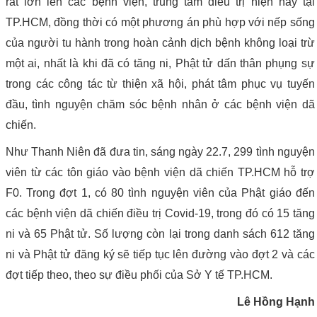
rất lớn lên các bệnh viện, trung tâm điều trị hiện nay tại
TP.HCM, đồng thời có một phương án phù hợp với nếp sống
của người tu hành trong hoàn cảnh dịch bệnh không loại trừ
một ai, nhất là khi đã có tăng ni, Phật tử dấn thân phụng sự
trong các công tác từ thiện xã hội, phát tâm phục vụ tuyến
đầu, tình nguyện chăm sóc bệnh nhân ở các bệnh viện dã
chiến.
Như Thanh Niên đã đưa tin, sáng ngày 22.7, 299 tình nguyện
viên từ các tôn giáo vào bệnh viện dã chiến TP.HCM hỗ trợ
F0. Trong đợt 1, có 80 tình nguyện viên của Phật giáo đến
các bệnh viện dã chiến điều trị Covid-19, trong đó có 15 tăng
ni và 65 Phật tử. Số lượng còn lại trong danh sách 612 tăng
ni và Phật tử đăng ký sẽ tiếp tục lên đường vào đợt 2 và các
đợt tiếp theo, theo sự điều phối của Sở Y tế TP.HCM.
Lê Hồng Hạnh