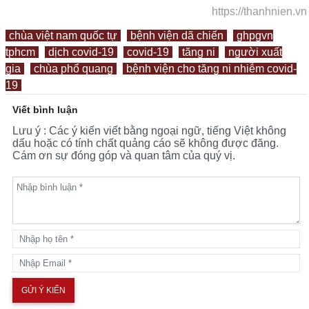
https://thanhnien.vn
chùa việt nam quốc tự
bệnh viện dã chiến
ghpgvn
tphcm
dịch covid-19
covid-19
tăng ni
người xuất
gia
chùa phổ quang
bệnh viện cho tăng ni nhiễm covid-
19
Viết bình luận
Lưu ý : Các ý kiến viết bằng ngoại ngữ, tiếng Việt không
dấu hoặc có tính chất quảng cáo sẽ không được đăng.
Cám ơn sự đóng góp và quan tâm của quý vị.