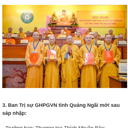
3. Ban Trị sự GHPGVN tỉnh
Quảng Ngãi
mới sau
sáp nhập:
- Trưởng ban: Thượng tọa Thích Nhuận Bảo;