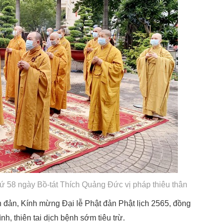
 58 ngày Bồ-tát Thích Quảng Đức vị pháp thiêu thân
đản, Kính mừng Đại lễ Phật đản Phật lịch 2565, đồng
nh, thiên tai dịch bệnh sớm tiêu trừ.