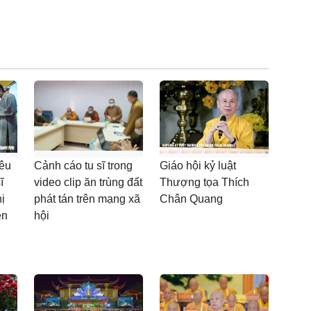
êu
Cảnh cáo tu sĩ trong
Giáo hội kỷ luật
ĩ
video clip ăn trùng đất
Thượng tọa Thích
ị
phát tán trên mạng xã
Chân Quang
ên
hội