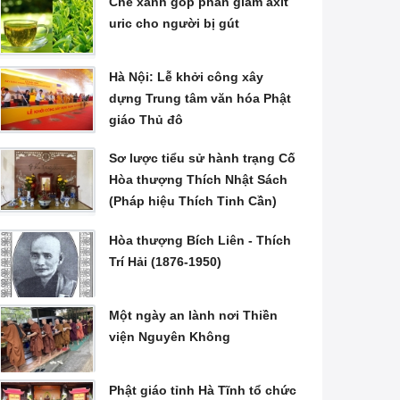
Chè xanh góp phần giảm axit
uric cho người bị gút
Hà Nội: Lễ khởi công xây
dựng Trung tâm văn hóa Phật
giáo Thủ đô
Sơ lược tiểu sử hành trạng Cố
Hòa thượng Thích Nhật Sách
(Pháp hiệu Thích Tinh Cần)
Hòa thượng Bích Liên - Thích
Trí Hải (1876-1950)
Một ngày an lành nơi Thiền
viện Nguyên Không
Phật giáo tỉnh Hà Tĩnh tổ chức