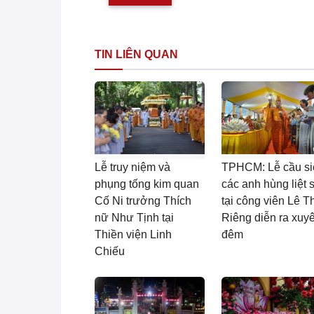
TIN LIÊN QUAN
Lễ truy niệm và
TPHCM: Lễ cầu si
phụng tống kim quan
các anh hùng liệt s
Cố Ni trưởng Thích
tại công viên Lê Th
nữ Như Tịnh tại
Riêng diễn ra xuy
Thiền viện Linh
đêm
Chiếu