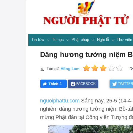
Tin tức
Tu học
Phật pháp
Nghi lễ
Thư việ
Dâng hương tưởng niệm B
Tác giả
Hồng Lam
1
FACEBOOK
TWITTE
nguoiphattu.com
Sáng nay, 25-5 (14-4
nghiêm dâng hương tưởng niệm Bồ-tát
mừng Phật đản tại Công viên Tượng đà