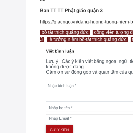
Ban TT-TT Phật giáo quận 3
https://giacngo.vn/dang-huong-tuong-niem-b
bồ tát thích quảng đức
công viên tượng đà
3
lễ tưởng niệm bồ-tát thích quảng đức
Viết bình luận
Lưu ý : Các ý kiến viết bằng ngoại ngữ, 
không được đăng.
Cám ơn sự đóng góp và quan tâm của quý