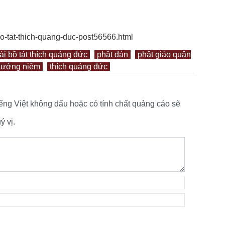
o-tat-thich-quang-duc-post56566.html
i bồ tát thích quảng đức
phật đản
phật giáo quận
tưởng niệm
thích quảng đức
tiếng Việt không dấu hoặc có tính chất quảng cáo sẽ
 vị.