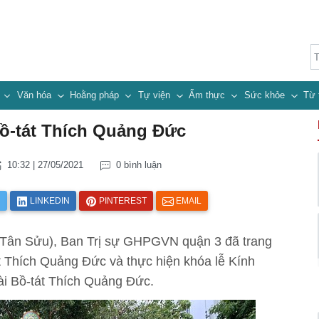
n
Văn hóa
Hoằng pháp
Tự viện
Ẩm thực
Sức khỏe
Từ 
ồ-tát Thích Quảng Đức
10:32 | 27/05/2021
0 bình luận
R
LINKEDIN
PINTEREST
EMAIL
-Tân Sửu), Ban Trị sự GHPGVN quận 3 đã trang
 Thích Quảng Đức và thực hiện khóa lễ Kính
i Bồ-tát Thích Quảng Đức.