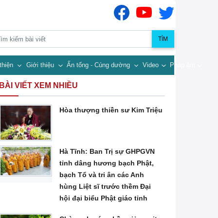
TÌM
thiện
Giới thiệu
Ấn tống - Cúng dường
Video
Pháp âm
BÀI VIẾT XEM NHIỀU
Hòa thượng thiền sư Kim Triệu
Hà Tĩnh: Ban Trị sự GHPGVN
tỉnh dâng hương bạch Phật,
bạch Tổ và tri ân các Anh
hùng Liệt sĩ trước thềm Đại
hội đại biểu Phật giáo tỉnh