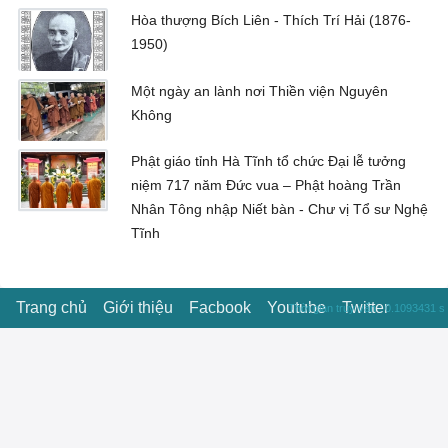
Hòa thượng Bích Liên - Thích Trí Hải (1876-
1950)
Một ngày an lành nơi Thiền viện Nguyên
Không
Phật giáo tỉnh Hà Tĩnh tổ chức Đại lễ tưởng
niệm 717 năm Đức vua – Phật hoàng Trần
Nhân Tông nhập Niết bàn - Chư vị Tổ sư Nghệ
Tĩnh
Trang chủ
Giới thiệu
Facbook
Youtube
Twitter
Thời gian truy vấn : 0.1093431 s