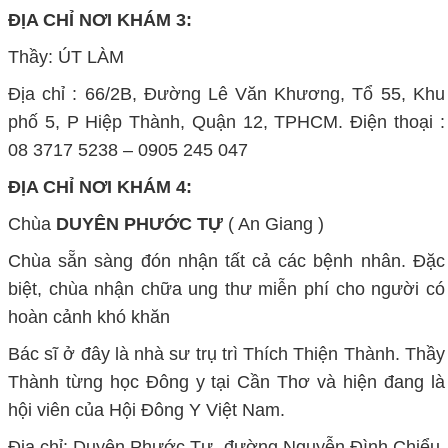
ĐỊA CHỈ NƠI KHÁM 3:
Thầy: ÚT LÀM
Địa chỉ : 66/2B, Đường Lê Văn Khương, Tổ 55, Khu
phố 5, P Hiệp Thành, Quận 12, TPHCM. Điện thoại :
08 3717 5238 – 0905 245 047
ĐỊA CHỈ NƠI KHÁM 4:
Chùa
DUYÊN PHƯỚC TỰ
( An Giang )
Chùa sẵn sàng đón nhận tất cả các bệnh nhân. Đặc
biệt, chùa nhận chữa ung thư miễn phí cho người có
hoàn cảnh khó khăn
Bác sĩ ở đây là nhà sư trụ trì Thích Thiện Thành. Thầy
Thành từng học Đông y tại Cần Thơ và hiện đang là
hội viên của Hội Đông Y Việt Nam.
Địa chỉ: Duyên Phước Tự, đường Nguyễn Đình Chiểu,