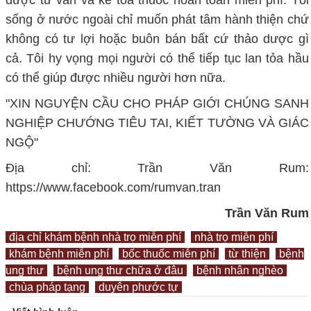
được tư vấn và kê toa thuốc hoàn toàn miễn phí. Tôi
sống ở nước ngoài chỉ muốn phát tâm hành thiện chứ
không có tư lợi hoặc buôn bán bất cứ thảo dược gì
cả. Tôi hy vọng mọi người có thể tiếp tục lan tỏa hầu
có thể giúp được nhiều người hơn nữa.
"XIN NGUYỆN CẦU CHO PHÁP GIỚI CHÚNG SANH
NGHIỆP CHƯỚNG TIÊU TAI, KIẾT TƯỜNG VÀ GIÁC
NGỘ"
Địa chỉ: Trần Văn Rum:
https://www.facebook.com/rumvan.tran
Trần Văn Rum
địa chỉ khám bệnh nhà trọ miễn phí
nhà trọ miễn phí
khám bệnh miễn phí
bốc thuốc miễn phí
từ thiện
bệnh
ung thư
bệnh ung thư chữa ở đâu
bệnh nhân nghèo
chùa pháp tạng
duyên phước tự