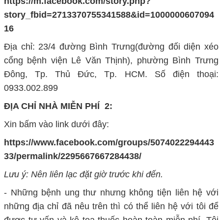
https://m.facebook.com/story.php?
story_fbid=2713370755341588&id=1000000607094
16
Địa chỉ: 23/4 đường Bình Trưng(đường đối diện xéo
cổng bệnh viện Lê Văn Thịnh), phường Bình Trưng
Đông, Tp. Thủ Đức, Tp. HCM. Số điện thoại:
0933.002.899
ĐỊA CHỈ NHÀ MIỄN PHÍ 2:
Xin bấm vào link dưới đây:
https://www.facebook.com/groups/5074022294443
33/permalink/2295667667284438/
Lưu ý: Nên liên lạc đặt giờ trước khi đến.
- Những bệnh ung thư nhưng không tiện liên hệ với
những địa chỉ đã nêu trên thì có thể liên hệ với tôi để