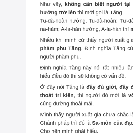
Như vậy,
không cần biết người tại
hướng trở lên
thì mới gọi là Tăng.
Tu-đà-hoàn hướng, Tu-đà-hoàn; Tư-đ
na-hàm; A-la-hán hướng, A-la-hán thì
m
Nhiều khi mình cứ thấy người xuất gia
phàm phu Tăng
. Định nghĩa Tăng c
người phàm phu.
Định nghĩa Tăng này nói rất nhiều lầ
hiểu điều đó thì sẽ không có vấn đề.
Ở đây nói Tăng là
đầy đủ giới, đầy đ
thoát tri kiến
, thì người đó mới là
v
cúng dường thoải mái.
Mình thấy người xuất gia chưa chắc l
Chánh pháp thì đó là
Sa-môn của đạo
Cho nên mình phải hiểu.