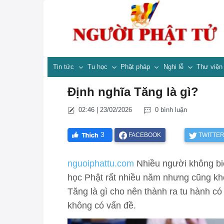
Tin tức
Tu học
Phật pháp
Nghi lễ
Thư việ
Định nghĩa Tăng là gì?
02:46 | 23/02/2026
0 bình luận
3
FACEBOOK
TWITTE
nguoiphattu.com
Nhiều người không biế
học Phật rất nhiều năm nhưng cũng khô
Tăng là gì cho nên thành ra tu hành có 
không có vấn đề.