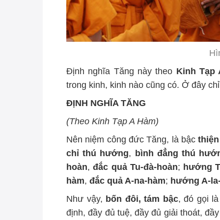
Hì
Định nghĩa Tăng này theo
Kinh Tạp
trong kinh, kinh nào cũng có. Ở đây chỉ
ĐỊNH NGHĨA TĂNG
(Theo Kinh Tạp A Hàm)
Nên niệm công đức Tăng, là bậc
thiệ
chỉ thú hướng
,
bình đẳng thú hướ
hoàn
,
đắc quả Tu-đà-hoàn
;
hướng T
hàm
,
đắc quả A-na-hàm
;
hướng A-la
Như vậy,
bốn đôi, tám bậc
, đó gọi l
định, đầy đủ tuệ, đầy đủ giải thoát, đầy 