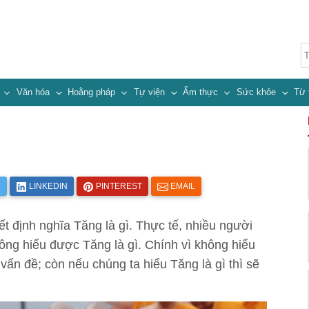
n
Văn hóa
Hoằng pháp
Tự viện
Ẩm thực
Sức khỏe
Từ 
R
LINKEDIN
PINTEREST
EMAIL
t định nghĩa Tăng là gì. Thực tế, nhiều người
ng hiểu được Tăng là gì. Chính vì không hiểu
vấn đề; còn nếu chúng ta hiểu Tăng là gì thì sẽ