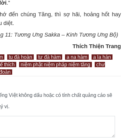
đời
.”
hớ đến chúng Tăng, thì sợ hãi, hoảng hốt hay
 diệt.
ng 11: Tương Ưng Sakka – Kinh Tương Ưng Bộ)
Thích Thiện Trang
àm
tu đà hoàn
tư đà hàm
a na hàm
a la hán
đế thích
niệm phật niệm pháp niệm tăng
chư
 đoàn
tiếng Việt không dấu hoặc có tính chất quảng cáo sẽ
 vị.