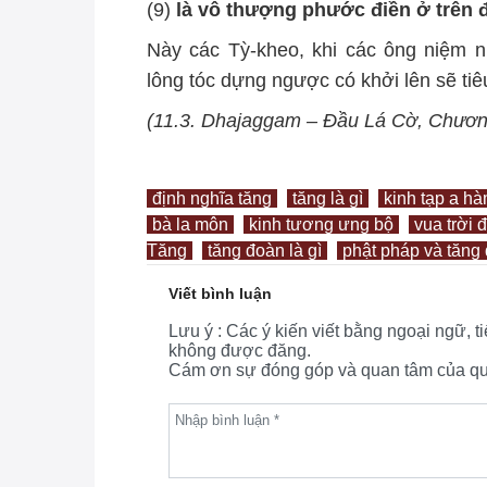
(9)
là vô thượng phước điền ở trên 
Này các Tỳ-kheo, khi các ông niệm n
lông tóc dựng ngược có khởi lên sẽ tiêu
(11.3. Dhajaggam – Đầu Lá Cờ, Chươ
định nghĩa tăng
tăng là gì
kinh tạp a h
bà la môn
kinh tương ưng bộ
vua trời 
Tăng
tăng đoàn là gì
phật pháp và tăng
Viết bình luận
Lưu ý : Các ý kiến viết bằng ngoại ngữ, 
không được đăng.
Cám ơn sự đóng góp và quan tâm của quý