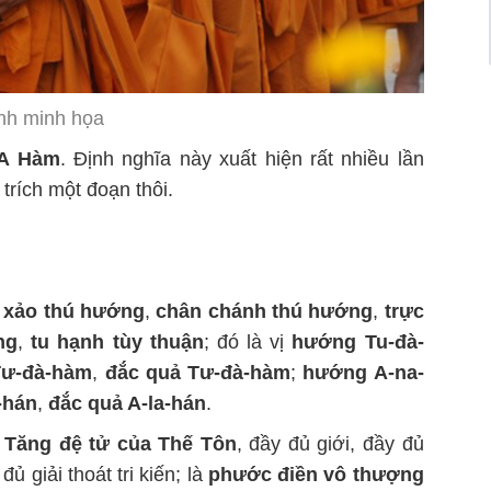
nh minh họa
 A Hàm
. Định nghĩa này xuất hiện rất nhiều lần
 trích một đoạn thôi.
n xảo thú hướng
,
chân chánh thú hướng
,
trực
ng
,
tu hạnh tùy thuận
; đó là vị
hướng Tu-đà-
ư-đà-hàm
,
đắc quả Tư-đà-hàm
;
hướng A-na-
-hán
,
đắc quả A-la-hán
.
à
Tăng đệ tử của Thế Tôn
, đầy đủ giới, đầy đủ
đủ giải thoát tri kiến; là
phước điền vô thượng