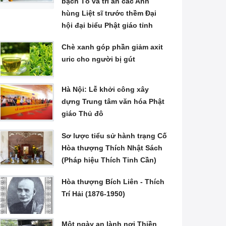
bạch Tổ và tri ân các Anh
hùng Liệt sĩ trước thềm Đại
hội đại biểu Phật giáo tỉnh
Chè xanh góp phần giảm axit
uric cho người bị gút
Hà Nội: Lễ khởi công xây
dựng Trung tâm văn hóa Phật
giáo Thủ đô
Sơ lược tiểu sử hành trạng Cố
Hòa thượng Thích Nhật Sách
(Pháp hiệu Thích Tinh Cần)
Hòa thượng Bích Liên - Thích
Trí Hải (1876-1950)
Một ngày an lành nơi Thiền