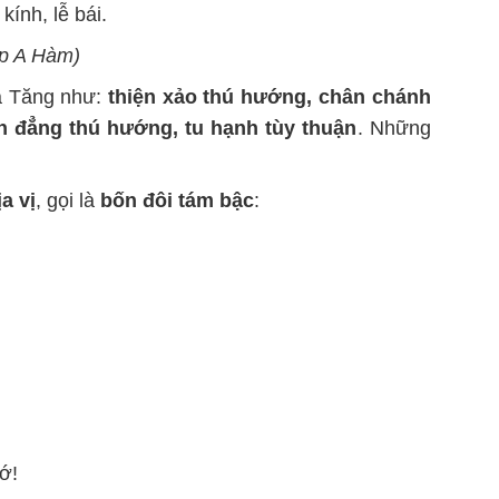
kính, lễ bái.
ạp A Hàm)
ủa Tăng như:
thiện xảo thú hướng, chân chánh
h đẳng thú hướng, tu hạnh tùy thuận
. Những
a vị
, gọi là
bốn đôi tám bậc
:
ớ!