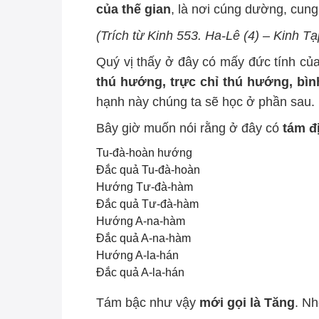
của thế gian
, là nơi cúng dường, cung 
(Trích từ Kinh 553. Ha-Lê (4) – Kinh T
Quý vị thấy ở đây có mấy đức tính c
thú hướng, trực chỉ thú hướng, bìn
hạnh này chúng ta sẽ học ở phần sau.
Bây giờ muốn nói rằng ở đây có
tám đị
Tu-đà-hoàn hướng
Đắc quả Tu-đà-hoàn
Hướng Tư-đà-hàm
Đắc quả Tư-đà-hàm
Hướng A-na-hàm
Đắc quả A-na-hàm
Hướng A-la-hán
Đắc quả A-la-hán
Tám bậc như vậy
mới gọi là Tăng
. Nh