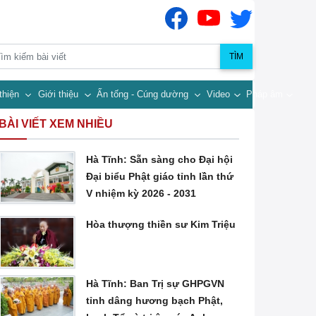
TÌM
thiện
Giới thiệu
Ấn tống - Cúng dường
Video
Pháp âm
BÀI VIẾT XEM NHIỀU
Hà Tĩnh: Sẵn sàng cho Đại hội
Đại biểu Phật giáo tỉnh lần thứ
V nhiệm kỳ 2026 - 2031
Hòa thượng thiền sư Kim Triệu
Hà Tĩnh: Ban Trị sự GHPGVN
tỉnh dâng hương bạch Phật,