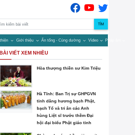
TÌM
thiện
Giới thiệu
Ấn tống - Cúng dường
Video
Pháp âm
BÀI VIẾT XEM NHIỀU
Hòa thượng thiền sư Kim Triệu
Hà Tĩnh: Ban Trị sự GHPGVN
tỉnh dâng hương bạch Phật,
bạch Tổ và tri ân các Anh
hùng Liệt sĩ trước thềm Đại
hội đại biểu Phật giáo tỉnh