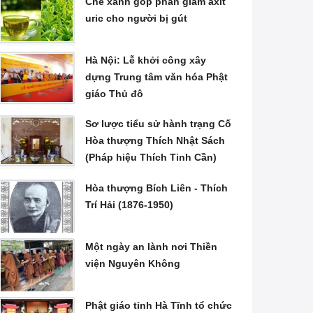
Chè xanh góp phần giảm axit
uric cho người bị gút
Hà Nội: Lễ khởi công xây
dựng Trung tâm văn hóa Phật
giáo Thủ đô
Sơ lược tiểu sử hành trạng Cố
Hòa thượng Thích Nhật Sách
(Pháp hiệu Thích Tinh Cần)
Hòa thượng Bích Liên - Thích
Trí Hải (1876-1950)
Một ngày an lành nơi Thiền
viện Nguyên Không
Phật giáo tỉnh Hà Tĩnh tổ chức