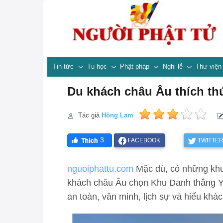
Tin tức
Tu học
Phật pháp
Nghi lễ
Thư việ
Du khách châu Âu thích th
Tác giả
Hồng Lam
3
FACEBOOK
TWITTE
nguoiphattu.com
Mặc dù, có những khu
khách châu Âu chọn Khu Danh thắng Yê
an toàn, văn minh, lịch sự và hiếu khác