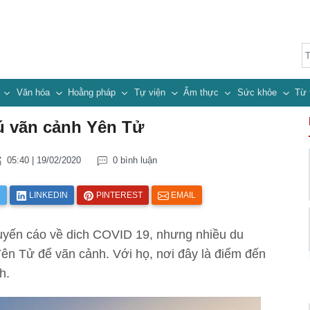
n
Văn hóa
Hoằng pháp
Tự viện
Ẩm thực
Sức khỏe
Từ 
ú vãn cảnh Yên Tử
05:40 | 19/02/2020
0 bình luận
R
LINKEDIN
PINTEREST
EMAIL
yến cáo về dich COVID 19, nhưng nhiều du
n Tử để vãn cảnh. Với họ, nơi đây là điểm đến
h.