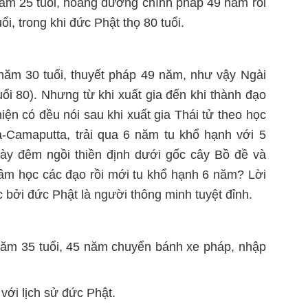
năm 25 tuổi, hoằng dương chính pháp 49 năm rồi
uổi, trong khi đức Phật thọ 80 tuổi.
 năm 30 tuổi, thuyết pháp 49 năm, như vậy Ngài
tuổi 80). Nhưng từ khi xuất gia đến khi thành đạo
hiện có đều nói sau khi xuất gia Thái tử theo học
a-Camaputta, trải qua 6 năm tu khổ hạnh với 5
ày đêm ngồi thiền định dưới gốc cây Bồ đề và
ầm học các đạo rồi mới tu khổ hạnh 6 năm? Lời
c bởi đức Phật là người thông minh tuyệt đỉnh.
 năm 35 tuổi, 45 năm chuyển bánh xe pháp, nhập
với lịch sử đức Phật.