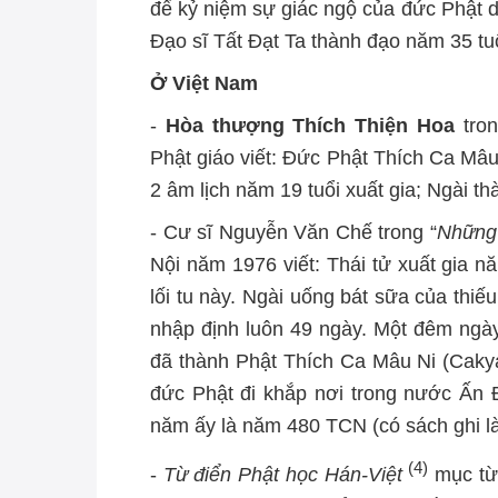
để kỷ niệm sự giác ngộ của đức Phật d
Đạo sĩ Tất Đạt Ta thành đạo năm 35 tuổ
Ở Việt Nam
-
Hòa thượng Thích Thiện Hoa
tro
Phật giáo viết: Đức Phật Thích Ca Mâu
2 âm lịch năm 19 tuổi xuất gia; Ngài t
- Cư sĩ Nguyễn Văn Chế trong “
Những 
Nội năm 1976 viết: Thái tử xuất gia n
lối tu này. Ngài uống bát sữa của thiế
nhập định luôn 49 ngày. Một đêm ngày
đã thành Phật Thích Ca Mâu Ni (Cakya
đức Phật đi khắp nơi trong nước Ấn Đ
năm ấy là năm 480 TCN (có sách ghi l
(4)
-
Từ điển Phật học Hán-Việt
mục từ 