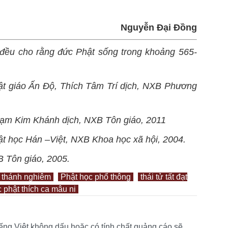
Nguyễn Đại Đồng
đều cho rằng đức Phật sống trong khoảng 565-
ật giáo Ấn Độ, Thích Tâm Trí dịch, NXB Phương
hạm Kim Khánh dịch, NXB Tôn giáo, 2011
ật học Hán –Việt, NXB Khoa học xã hội, 2004.
B Tôn giáo, 2005.
 thánh nghiêm
Phật học phổ thông
thái tử tất đạt
 phật thích ca mâu ni
tiếng Việt không dấu hoặc có tính chất quảng cáo sẽ