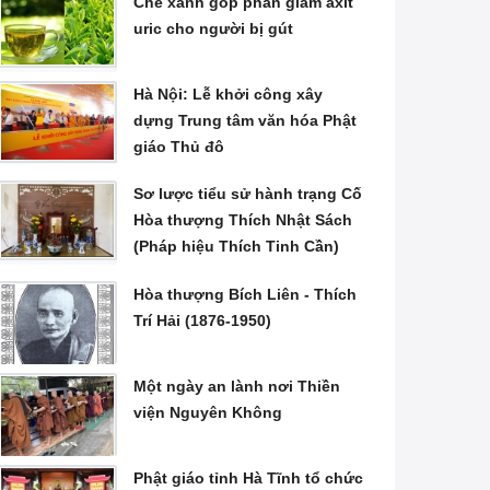
Chè xanh góp phần giảm axit
uric cho người bị gút
Hà Nội: Lễ khởi công xây
dựng Trung tâm văn hóa Phật
giáo Thủ đô
Sơ lược tiểu sử hành trạng Cố
Hòa thượng Thích Nhật Sách
(Pháp hiệu Thích Tinh Cần)
Hòa thượng Bích Liên - Thích
Trí Hải (1876-1950)
Một ngày an lành nơi Thiền
viện Nguyên Không
Phật giáo tỉnh Hà Tĩnh tổ chức