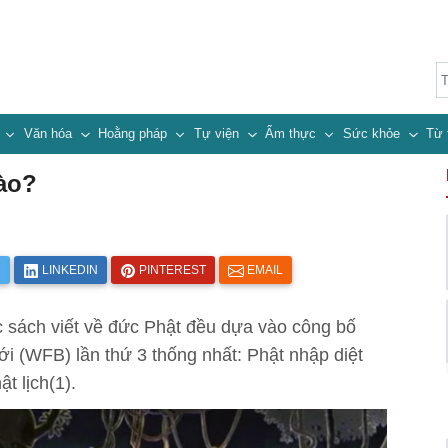
n
Văn hóa
Hoằng pháp
Tự viện
Ẩm thực
Sức khỏe
Từ 
ào?
R
LINKEDIN
PINTEREST
EMAIL
 sách viết về đức Phật đều dựa vào công bố
iới (WFB) lần thứ 3 thống nhất: Phật nhập diệt
t lịch(1).