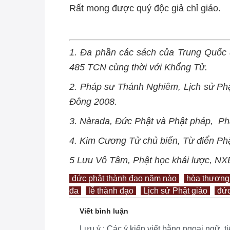
Rất mong được quý độc giả chỉ giáo.
1. Đa phần các sách của Trung Quốc 
485 TCN cùng thời với Khổng Tử.
2. Pháp sư Thánh Nghiêm, Lịch sử Ph
Đông 2008.
3. Nàrada, Đức Phật và Phật pháp, P
4. Kim Cương Tử chủ biến, Từ điển Ph
5 Lưu Vô Tâm, Phật học khái lược, NX
đức phật thành đạo năm nào
hòa thượng
đa
lễ thành đạo
Lịch sử Phật giáo
đức
Viết bình luận
Lưu ý : Các ý kiến viết bằng ngoại ngữ, 