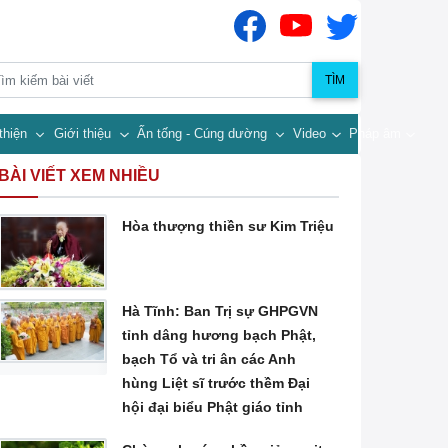
TÌM
thiện
Giới thiệu
Ấn tống - Cúng dường
Video
Pháp âm
BÀI VIẾT XEM NHIỀU
Hòa thượng thiền sư Kim Triệu
Hà Tĩnh: Ban Trị sự GHPGVN
tỉnh dâng hương bạch Phật,
bạch Tổ và tri ân các Anh
hùng Liệt sĩ trước thềm Đại
hội đại biểu Phật giáo tỉnh