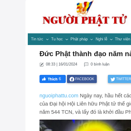
Tin tức
Tu học
Phật pháp
Nghi lễ
Thư việ
Đức Phật thành đạo năm n
08:33 | 16/01/2024
0 bình luận
6
FACEBOOK
TWITTE
nguoiphattu.com
Ngày nay, hầu hết các
của Đại hội Hội Liên hữu Phật tử thế g
năm 544 TCN, và lấy đó là khởi đầu Phậ