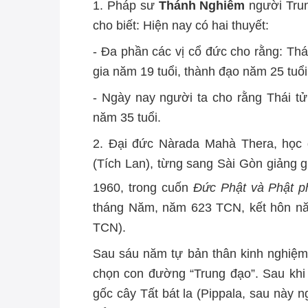
1. Pháp sư
Thánh Nghiêm
người Tru
cho biết: Hiện nay có hai thuyết:
- Đa phần các vị cổ đức cho rằng: Thá
gia năm 19 tuổi, thành đạo năm 25 tuổi
- Ngày nay người ta cho rằng Thái tử
năm 35 tuổi.
2. Đại đức Nàrada Mahà Thera, học gi
(Tích Lan), từng sang Sài Gòn giảng 
1960, trong cuốn
Đức Phật và Phật p
tháng Năm, năm 623 TCN, kết hôn năm
TCN).
Sau sáu năm tự bản thân kinh nghiệm,
chọn con đường “Trung đạo”. Sau khi 
gốc cây Tất bát la (Pippala, sau này n