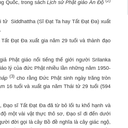
(2)
ng Quốc, trong sách
Lịch sử Phật giáo Ấn Độ
i tử Siddhattha (Sĩ Đạt Ta hay Tất Đạt Đa) xuất
.
 Tất Đạt Đa xuất gia năm 29 tuổi và thành đạo
ả Phật giáo nổi tiếng thế giới người Srilanka
giáo lý của đức Phật nhiều lần những năm 1950-
(3)
háp
cho rằng Đức Phật sinh ngày trăng tròn
 16 tuổi và xuất gia năm Thái tử 29 tuổi (594
 Đạo sĩ Tất Đạt Đa đã từ bỏ lối tu khổ hạnh và
độ một vài vật thực thô sơ, Đạo sĩ đi đến dưới
gười đời gọi là cây Bồ đề nghĩa là cây giác ngộ,