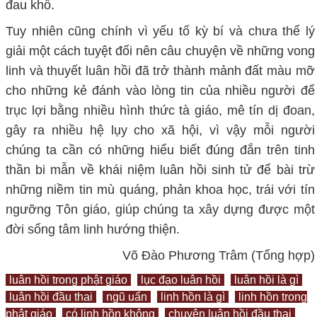
đau khổ.
Tuy nhiên cũng chính vì yếu tố kỳ bí và chưa thể lý
giải một cách tuyệt đối nên câu chuyện về những vong
linh và thuyết luân hồi đã trở thành mảnh đất màu mỡ
cho những kẻ đánh vào lòng tin của nhiều người để
trục lợi bằng nhiều hình thức tà giáo, mê tín dị đoan,
gây ra nhiều hệ lụy cho xã hội, vì vậy mỗi người
chúng ta cần có những hiểu biết đúng đắn trên tinh
thần bi mẫn về khái niệm luân hồi sinh tử để bài trừ
những niềm tin mù quáng, phản khoa học, trái với tín
ngưỡng Tôn giáo, giúp chúng ta xây dựng được một
đời sống tâm linh hướng thiện.
Võ Đào Phương Trâm (Tổng hợp)
luân hồi trong phật giáo
lục đạo luân hồi
luân hồi là gì
luân hồi đầu thai
ngũ uẩn
linh hồn là gì
linh hồn trong
phật giáo
có linh hồn không
chuyện luân hồi đầu thai