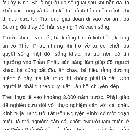
ở Tây Ninh. Bà là người đã sống lại sau khi hồn đã lìa
khỏi xác cũng và bà đã kể lại hành trình của mình khi
đi qua cửa tử. Trải qua giai đoạn đi vào cõi âm, bà
Sương đã thay đổi hẳn suy nghĩ và cách sống.
Trước khi chưa chết, bà không tin có linh hồn, không
tin có Thần Phật, nhưng khi trở về từ cõi chết, bà
quyết sống một đời sống khác, bà trở nên có tín
ngưỡng vào Thần Phật, sẵn sàng làm giúp đỡ người
khác, bà cũng bắt đầu ăn chay, bà hiểu rằng dương
mệnh ở đây mà kết thúc thì không phải là hết. Con
người là phải đi theo quy luật luân hồi chuyển kiếp.
Trên thực tế vào khoảng 3.000 năm trước, Phật giáo
đã nghiên cứu đối với thực nghiệm cận với cái chết.
Kinh “Địa Tạng Bồ Tát Bổn Nguyện Kinh” có một đoạn
miêu tả thể nghiệm cận cái chết: “Người làm thiện ở
cõi Diêm Phù Đề đến lúc lâm chung lại có trăm ngàn