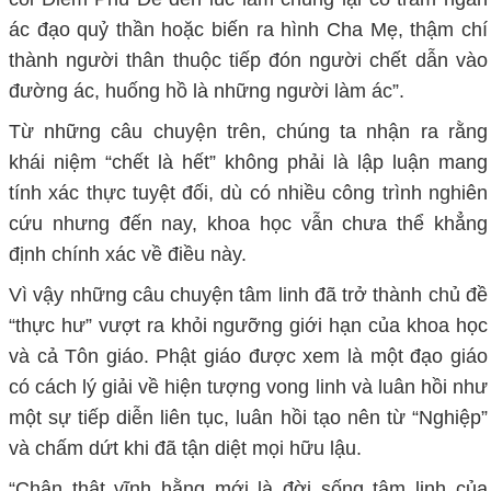
ác đạo quỷ thần hoặc biến ra hình Cha Mẹ, thậm chí
thành người thân thuộc tiếp đón người chết dẫn vào
đường ác, huống hồ là những người làm ác”.
Từ những câu chuyện trên, chúng ta nhận ra rằng
khái niệm “chết là hết” không phải là lập luận mang
tính xác thực tuyệt đối, dù có nhiều công trình nghiên
cứu nhưng đến nay, khoa học vẫn chưa thể khẳng
định chính xác về điều này.
Vì vậy những câu chuyện tâm linh đã trở thành chủ đề
“thực hư” vượt ra khỏi ngưỡng giới hạn của khoa học
và cả Tôn giáo. Phật giáo được xem là một đạo giáo
có cách lý giải về hiện tượng vong linh và luân hồi như
một sự tiếp diễn liên tục, luân hồi tạo nên từ “Nghiệp”
và chấm dứt khi đã tận diệt mọi hữu lậu.
“Chân thật vĩnh hằng mới là đời sống tâm linh của