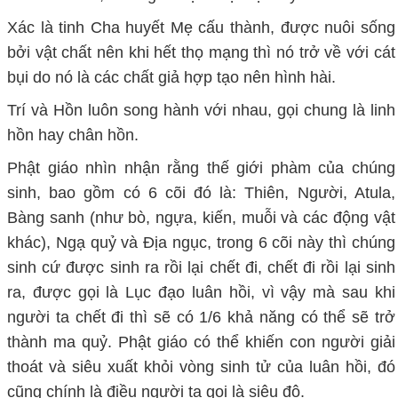
Xác là tinh Cha huyết Mẹ cấu thành, được nuôi sống
bởi vật chất nên khi hết thọ mạng thì nó trở về với cát
bụi do nó là các chất giả hợp tạo nên hình hài.
Trí và Hồn luôn song hành với nhau, gọi chung là linh
hồn hay chân hồn.
Phật giáo nhìn nhận rằng thế giới phàm của chúng
sinh, bao gồm có 6 cõi đó là: Thiên, Người, Atula,
Bàng sanh (như bò, ngựa, kiến, muỗi và các động vật
khác), Ngạ quỷ và Địa ngục, trong 6 cõi này thì chúng
sinh cứ được sinh ra rồi lại chết đi, chết đi rồi lại sinh
ra, được gọi là Lục đạo luân hồi, vì vậy mà sau khi
người ta chết đi thì sẽ có 1/6 khả năng có thể sẽ trở
thành ma quỷ. Phật giáo có thể khiến con người giải
thoát và siêu xuất khỏi vòng sinh tử của luân hồi, đó
cũng chính là điều người ta gọi là siêu độ.