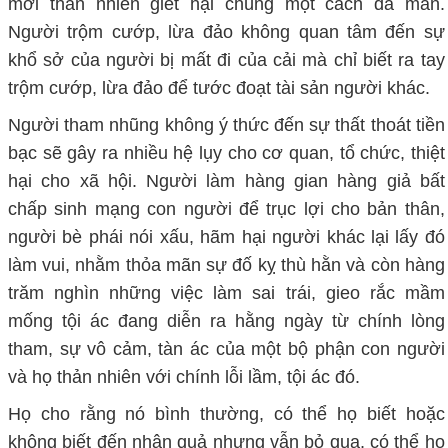
mới thản nhiên giết hại chúng một cách dã man.
Người trộm cướp, lừa đảo không quan tâm đến sự
khổ sở của người bị mất đi của cải mà chỉ biết ra tay
trộm cướp, lừa đảo để tước đoạt tài sản người khác.
Người tham nhũng không ý thức đến sự thất thoát tiền
bạc sẽ gây ra nhiều hệ lụy cho cơ quan, tổ chức, thiệt
hại cho xã hội. Người làm hàng gian hàng giả bất
chấp sinh mạng con người để trục lợi cho bản thân,
người bè phái nói xấu, hãm hại người khác lại lấy đó
làm vui, nhằm thỏa mãn sự đố kỵ thù hằn và còn hàng
trăm nghìn những việc làm sai trái, gieo rắc mầm
mống tội ác đang diễn ra hằng ngày từ chính lòng
tham, sự vô cảm, tàn ác của một bộ phận con người
và họ thản nhiên với chính lỗi lầm, tội ác đó.
Họ cho rằng nó bình thường, có thể họ biết hoặc
không biết đến nhân quả nhưng vẫn bỏ qua, có thể họ