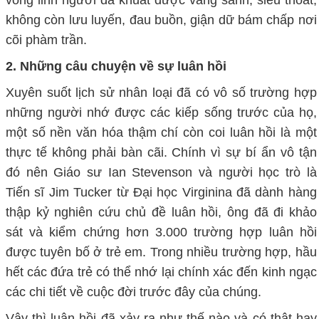
không còn lưu luyến, đau buồn, giận dữ bám chấp nơi
cõi phàm trần.
2. Những câu chuyện về sự luân hồi
Xuyên suốt lịch sử nhân loại đã có vô số trường hợp
những người nhớ được các kiếp sống trước của họ,
một số nền văn hóa thậm chí còn coi luân hồi là một
thực tế không phải bàn cãi. Chính vì sự bí ẩn vô tận
đó nên Giáo sư Ian Stevenson và người học trò là
Tiến sĩ Jim Tucker từ Đại học Virginina đã dành hàng
thập kỷ nghiên cứu chủ đề luân hồi, ông đã đi khảo
sát và kiểm chứng hơn 3.000 trường hợp luân hồi
được tuyên bố ở trẻ em. Trong nhiều trường hợp, hầu
hết các đứa trẻ có thể nhớ lại chính xác đến kinh ngạc
các chi tiết về cuộc đời trước đây của chúng.
Vậy thì luân hồi đã xảy ra như thế nào và có thật hay