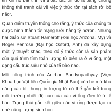
tin khi họ bất tỉnh và thoát xác thì đó là bằng chứng
không thể tranh cãi về việc ý thức tồn tại tách rời bộ
não".
Quan điểm truyền thống cho rằng, ý thức của chúng ta
được hình thành từ mạng lưới hàng tỷ nơron. Nhưng
hai Giáo sư Stuart Hameroff (Đại học Arizona, Mỹ) và
Roger Penrose (Đại học Oxford, Anh) đã xây dựng
một lý thuyết khác, theo đó ý thức còn là sản phẩm
của quá trình tính toán lượng tử diễn ra ở vi ống, một
dạng cấu trúc siêu nhỏ của tế bào não.
Một công trình của Anirban Bandyopadhyay (Viện
Khoa học Vật liệu Quốc gia Nhật Bản) còn hé mở khả
năng các bít thông tin lượng tử có thể gắn kết trong
môi trường nhiệt độ cao của các vi ống đơn lẻ ở tế
bào. Trạng thái gắn kết giữa các vi ống được tạo ra
nhờ năng lượng sinh học.