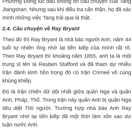
Phương Đông
lúc đầu không tin câu chuyện của Tang
Jiangshan. Nhưng sau khi điều tra cẩn thận, họ đã xác
minh những việc Tang trải qua là thật.
2.4. Câu chuyện về Ray Bryant
Theo đó thì Ray Bryant là nhà báo người Anh, năm 44
tuổi tự nhiên ông nhớ lại tiền kiếp của mình rất rõ.
Theo Ray Bryant thì khoảng năm 1855, anh ta là một
trung sĩ tên là Reuben Stafford và đã tham dự nhiều
trận đánh kinh hồn trong đó có trận Crimeé vô cùng
khủng khiếp.
Ðó là trận chiến dữ dội nhất giữa quân Nga và quân
Anh, Pháp, Thổ. Trong trận này quân Anh bị quân Nga
tiêu diệt 700 người. Trường hợp nhà báo Anh Ray
Bryant nhớ lại tiền kiếp đã một thời làm xôn xao dư
luận nước Anh.