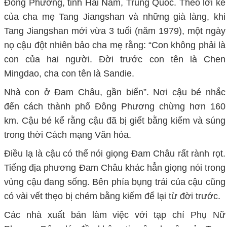
Đông Phương, tỉnh Hải Nam, Trung Quốc. Theo lời kể
của cha mẹ Tang Jiangshan và những già làng, khi
Tang Jiangshan mới vừa 3 tuổi (năm 1979), một ngày
nọ cậu đột nhiên bảo cha mẹ rằng: “Con không phải là
con của hai người. Đời trước con tên là Chen
Mingdao, cha con tên là Sandie.
Nhà con ở Đam Châu, gần biển”. Nơi cậu bé nhắc
đến cách thành phố Đông Phương chừng hơn 160
km. Cậu bé kể rằng cậu đã bị giết bằng kiếm và súng
trong thời Cách mạng Văn hóa.
Điều lạ là cậu có thể nói giọng Đam Châu rất rành rọt.
Tiếng địa phương Đam Châu khác hẳn giọng nói trong
vùng cậu đang sống. Bên phía bụng trái của cậu cũng
có vài vết thẹo bị chém bằng kiếm để lại từ đời trước.
Các nhà xuất bản làm việc với tạp chí Phụ Nữ