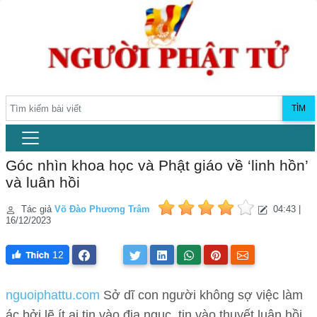
TÌM
Góc nhìn khoa học và Phật giáo về ‘linh hồn’
và luân hồi
Tác giả
Võ Đào Phương Trâm
04:43 |
16/12/2023
12
nguoiphattu.com
Sở dĩ con người không sợ việc làm
ác bởi lẽ ít ai tin vào địa ngục, tin vào thuyết luân hồi,