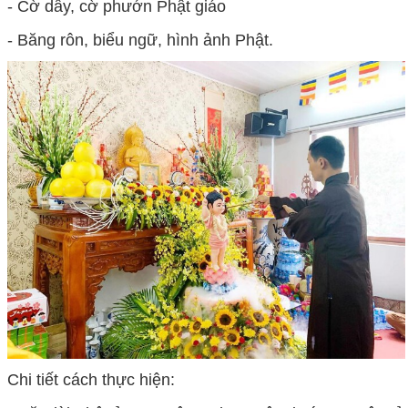
- Cờ dây, cờ phướn Phật giáo
- Băng rôn, biểu ngữ, hình ảnh Phật.
Chi tiết cách thực hiện: