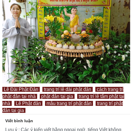
Lễ Đài Phật Đản
trang trí lễ đài phật đản
cách trang trí
phật đản tại nhà
phật đản tại gia
trang trí lễ tắm phật tại
nhà
Lễ Phật đản
mẫu trang trí phật đản
trang trí phật
đản tại gia
Viết bình luận
Lưu ý : Các ý kiến viết bằng ngoại ngữ, tiếng Việt không