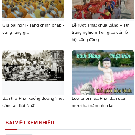
Giữ oai nghi - sáng chính pháp -
Lễ rước Phật chùa Bằng – Từ
vững tăng già
trang nghiêm Tôn giáo đến lễ
hội cộng đồng
Bàn thờ Phật xuống đường 'một
Lửa từ bi mùa Phật đản sáu
công án Bát Nhã'
mươi hai năm nhìn lại
BÀI VIẾT XEM NHIỀU