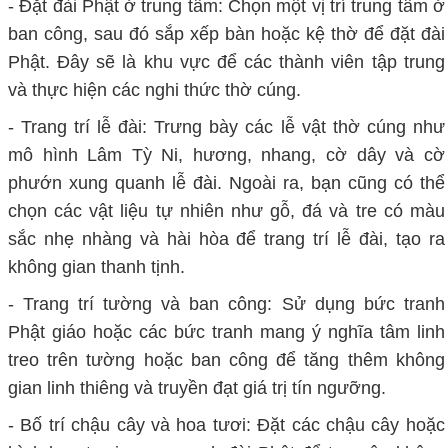
- Đặt đài Phật ở trung tâm: Chọn một vị trí trung tâm ở
ban công, sau đó sắp xếp bàn hoặc kệ thờ để đặt đài
Phật. Đây sẽ là khu vực để các thành viên tập trung
và thực hiện các nghi thức thờ cúng.
- Trang trí lễ đài: Trưng bày các lễ vật thờ cúng như
mô hình Lâm Tỳ Ni, hương, nhang, cờ dây và cờ
phướn xung quanh lễ đài. Ngoài ra, bạn cũng có thể
chọn các vật liệu tự nhiên như gỗ, đá và tre có màu
sắc nhẹ nhàng và hài hòa để trang trí lễ đài, tạo ra
không gian thanh tịnh.
- Trang trí tường và ban công: Sử dụng bức tranh
Phật giáo hoặc các bức tranh mang ý nghĩa tâm linh
treo trên tường hoặc ban công để tăng thêm không
gian linh thiêng và truyền đạt giá trị tín ngưỡng.
- Bố trí chậu cây và hoa tươi: Đặt các chậu cây hoặc