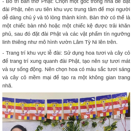
- Bố trí bàn thờ Phật: Chọn một góc trong nhà để đặt
đài Phật, nên ưu tiên khu vực trung tâm để mọi người
dễ dàng chú ý và tỏ lòng thành kính. Bàn thờ có thể là
một chiếc bàn nhỏ hoặc một chiếc kệ được trải khăn
phủ, sau đó đặt đài Phật và các vật phẩm tín ngưỡng
linh thiêng như mô hình vườn Lâm Tỳ Ni lên trên.
- Trang trí khu vực lễ đài: Sử dụng hoa tươi và cây cỏ
để trang trí xung quanh đài Phật, tạo nên sự tươi mát
và sự sống động. Nên chọn hoa có màu sắc tươi sáng
và cây cỏ mềm mại để tạo ra một không gian trang
nhã.