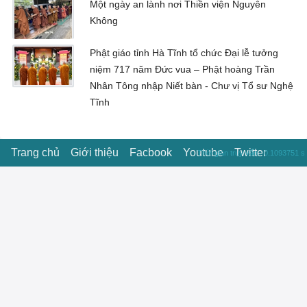
Một ngày an lành nơi Thiền viện Nguyên
Không
Phật giáo tỉnh Hà Tĩnh tổ chức Đại lễ tưởng
niệm 717 năm Đức vua – Phật hoàng Trần
Nhân Tông nhập Niết bàn - Chư vị Tổ sư Nghệ
Tĩnh
Trang chủ
Giới thiệu
Facbook
Youtube
Twitter
Thời gian truy vấn : 0.1093751 s