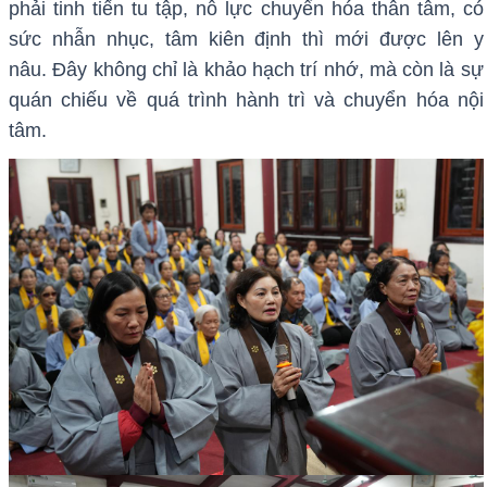
Còn đối với những Phật tử sau khi đã làm lễ mở y, 3
năm sau phải thuộc đủ bảy phẩm Kinh Pháp Hoa và
phải tinh tiến tu tập, nỗ lực chuyển hóa thân tâm, có
sức nhẫn nhục, tâm kiên định thì mới được lên y
nâu.
Đây không chỉ là khảo hạch trí nhớ, mà còn là sự
quán chiếu về quá trình hành trì và chuyển hóa nội
tâm.